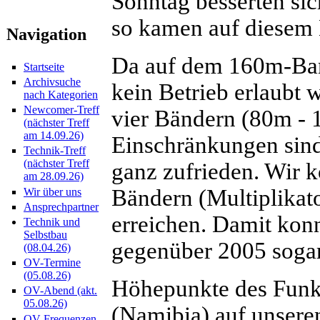
Sonntag besserten si
so kamen auf diesem
Navigation
Da auf dem 160m-Ban
Startseite
Archivsuche
kein Betrieb erlaubt 
nach Kategorien
Newcomer-Treff
vier Bändern (80m - 1
(nächster Treff
am 14.09.26)
Einschränkungen sind
Technik-Treff
(nächster Treff
ganz zufrieden. Wir 
am 28.09.26)
Bändern (Multiplikato
Wir über uns
Ansprechpartner
erreichen. Damit kon
Technik und
Selbstbau
gegenüber 2005 sogar
(08.04.26)
OV-Termine
(05.08.26)
Höhepunkte des Funk
OV-Abend (akt.
05.08.26)
(Namibia) auf unser
OV-Frequenzen