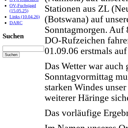
OV-Fuchsjagd
Stationen aus ZL (Ne
(15.05.25)
(Botswana) auf unse
Links (10.04.26)
DARC
Sonntagmorgen. Auf 
Suchen
DO-Rufzeichen fahren
01.09.06 erstmals au
Das Wetter war auch 
Sonntagvormittag mu
starken Windes unser
weiterer Häringe sich
Das vorläufige Erge
Im Namen unseres Ort