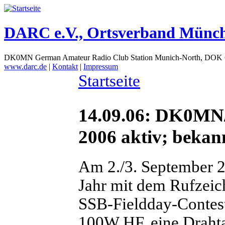
DARC e.V., Ortsverband Münc
DK0MN German Amateur Radio Club Station Munich-North, DOK
www.darc.de
|
Kontakt
|
Impressum
Startseite
14.09.06: DK0MN/
2006 aktiv; bekann
Am 2./3. September 2
Jahr mit dem Rufze
SSB-Fieldday-Contest
100W HF, eine Draht