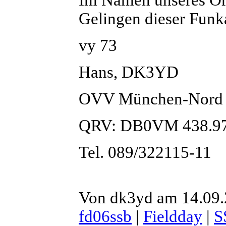
Gelingen dieser Funka
vy 73
Hans, DK3YD
OVV München-Nord
QRV: DB0VM 438.9
Tel. 089/322115-11
Von dk3yd am 14.09.
fd06ssb
|
Fieldday
|
S