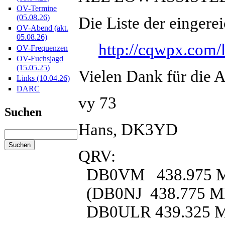
OV-Termine
(05.08.26)
Die Liste der eingerei
OV-Abend (akt.
05.08.26)
http://cqwpx.com/
OV-Frequenzen
OV-Fuchsjagd
(15.05.25)
Vielen Dank für die A
Links (10.04.26)
DARC
vy 73
Suchen
Hans, DK3YD
QRV:
DB0VM 438.975 MH
(DB0NJ 438.775 MHz,
DB0ULR 439.325 MH