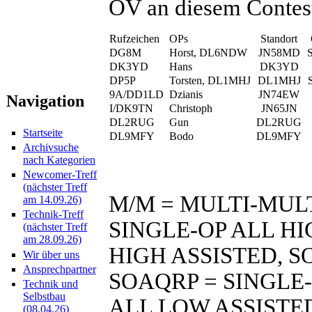
OV an diesem Contest 
Rufzeichen
OPs
Standort
DG8M
Horst, DL6NDW
JN58MD
DK3YD
Hans
DK3YD
DP5P
Torsten, DL1MHJ
DL1MHJ
9A/DD1LD
Dzianis
JN74EW
Navigation
I/DK9TN
Christoph
JN65JN
DL2RUG
Gun
DL2RUG
Startseite
DL9MFY
Bodo
DL9MFY
Archivsuche
nach Kategorien
Newcomer-Treff
(nächster Treff
M/M = MULTI-MULT
am 14.09.26)
Technik-Treff
SINGLE-OP ALL HI
(nächster Treff
am 28.09.26)
HIGH ASSISTED, S
Wir über uns
Ansprechpartner
SOAQRP = SINGLE-
Technik und
Selbstbau
ALL LOW ASSISTE
(08.04.26)