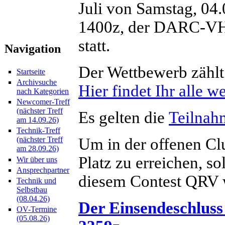
Juli von Samstag, 04.
1400z, der DARC-V
statt.
Navigation
Der Wettbewerb zählt
Startseite
Archivsuche
Hier findet Ihr alle w
nach Kategorien
Newcomer-Treff
(nächster Treff
Es gelten die
Teilna
am 14.09.26)
Technik-Treff
Um in der offenen Cl
(nächster Treff
am 28.09.26)
Platz zu erreichen, so
Wir über uns
Ansprechpartner
diesem Contest QRV 
Technik und
Selbstbau
(08.04.26)
Der Einsendeschluss 
OV-Termine
(05.08.26)