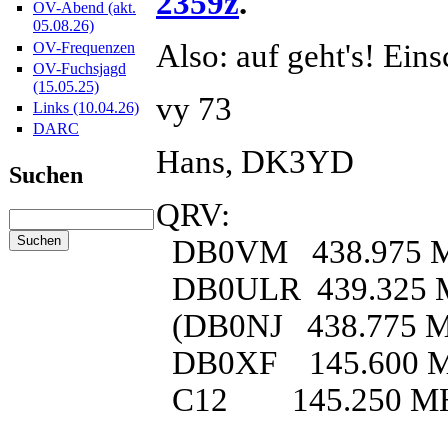
2359z
.
OV-Abend (akt.
05.08.26)
Also: auf geht's! Ein
OV-Frequenzen
OV-Fuchsjagd
(15.05.25)
vy 73
Links (10.04.26)
DARC
Hans, DK3YD
Suchen
QRV:
DB0VM 438.975 MH
DB0ULR 439.325 MH
(DB0NJ 438.775 MHz,
DB0XF 145.600 
C12 145.250 M