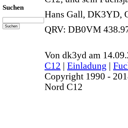
Suchen
Hans Gall, DK3YD,
QRV: DB0VM 438.9
Von dk3yd am 14.09.2
C12
|
Einladung
|
Fuc
Copyright 1990 - 20
Nord C12