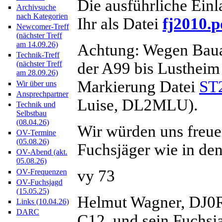
Die ausführliche Ein
Archivsuche
nach Kategorien
Ihr als Datei
fj2010.p
Newcomer-Treff
(nächster Treff
am 14.09.26)
Achtung: Wegen Bauar
Technik-Treff
der A99 bis Lustheim z
(nächster Treff
am 28.09.26)
Markierung Datei
ST2
Wir über uns
Ansprechpartner
Luise, DL2MLU).
Technik und
Selbstbau
(08.04.26)
Wir würden uns freue
OV-Termine
(05.08.26)
Fuchsjäger wie in den
OV-Abend (akt.
05.08.26)
vy 73
OV-Frequenzen
OV-Fuchsjagd
(15.05.25)
Helmut Wagner, DJ0R
Links (10.04.26)
DARC
C12, und sein Fuchs