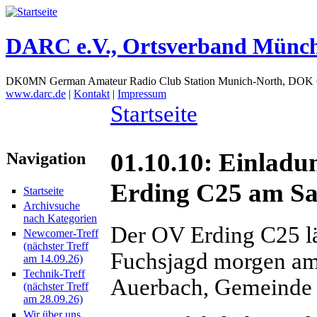
DARC e.V., Ortsverband Münc
DK0MN German Amateur Radio Club Station Munich-North, DOK
www.darc.de
|
Kontakt
|
Impressum
Startseite
01.10.10: Einlad
Navigation
Erding C25 am Sa
Startseite
Archivsuche
nach Kategorien
Der OV Erding C25 lä
Newcomer-Treff
(nächster Treff
Fuchsjagd morgen am 
am 14.09.26)
Technik-Treff
Auerbach, Gemeinde 
(nächster Treff
am 28.09.26)
Wir über uns