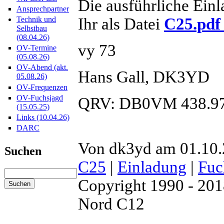
Die ausführliche Ein
Ansprechpartner
Ihr als Datei
C25.pdf
Technik und
Selbstbau
(08.04.26)
vy 73
OV-Termine
(05.08.26)
OV-Abend (akt.
Hans Gall, DK3YD
05.08.26)
OV-Frequenzen
OV-Fuchsjagd
QRV: DB0VM 438.9
(15.05.25)
Links (10.04.26)
DARC
Von dk3yd am 01.10.2
Suchen
C25
|
Einladung
|
Fuc
Copyright 1990 - 20
Nord C12