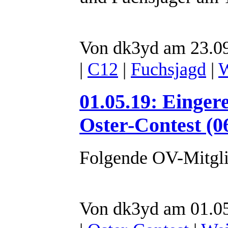
Von dk3yd am 23.09
|
C12
|
Fuchsjagd
|
W
01.05.19: Einge
Oster-Contest (0
Folgende OV-Mitglie
Von dk3yd am 01.05