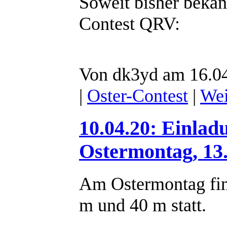
Soweit bisher beka
Contest QRV:
Von dk3yd am 16.04
|
Oster-Contest
|
Wei
10.04.20: Einla
Ostermontag, 13.
Am Ostermontag fin
m und 40 m statt.