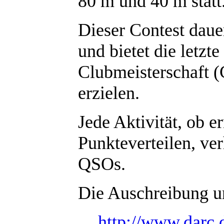
80 m und 40 m statt
Dieser Contest daue
und bietet die letzt
Clubmeisterschaft 
erzielen.
Jede Aktivität, ob 
Punkteverteilen, ve
QSOs.
Die Auschreibung und
http://www.darc.