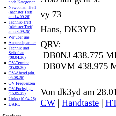
nach Kategorien
Newcomer-Treff
vy 73
(nächster Treff
am 14.09.26)
Technik-Treff
Hans, DK3YD
(nächster Treff
am 28.09.26)
Wir über uns
QRV:
Ansprechpartner
Technik und
DB0NJ 438.775 M
Selbstbau
(08.04.26)
OV-Termine
DB0VM 438.975 
(05.08.26)
OV-Abend (akt.
05.08.26)
OV-Frequenzen
OV-Fuchsjagd
Von dk3yd am 28.01
(15.05.25)
Links (10.04.26)
CW
|
Handtaste
|
H
DARC