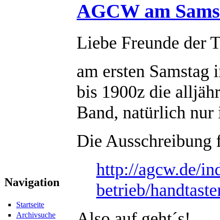
AGCW am Samsta
Liebe Freunde der T
am ersten Samstag i
bis 1900z die alljä
Band, natürlich nur 
Die Ausschreibung f
http://agcw.de/i
Navigation
betrieb/handtaste
Startseite
Also auf geht´s!
Archivsuche