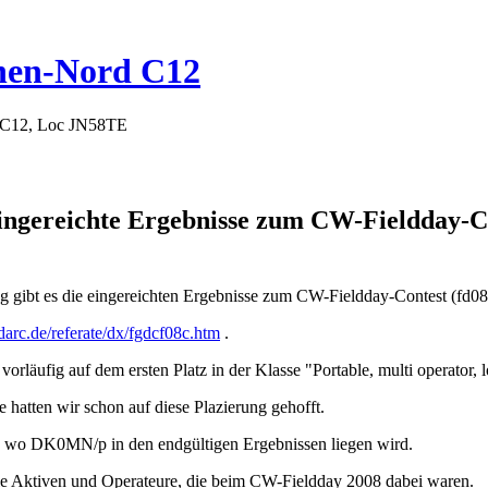
hen-Nord C12
 C12, Loc JN58TE
Eingereichte Ergebnisse zum CW-Fieldday-C
ag gibt es die eingereichten Ergebnisse zum CW-Fieldday-Contest (fd0
darc.de/referate/dx/fgdcf08c.htm
.
vorläufig auf dem ersten Platz in der Klasse "Portable, multi operator,
hatten wir schon auf diese Plazierung gehofft.
 wo DK0MN/p in den endgültigen Ergebnissen liegen wird.
le Aktiven und Operateure, die beim CW-Fieldday 2008 dabei waren.