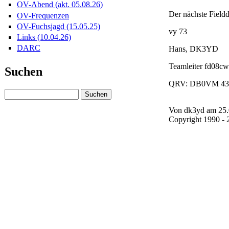
OV-Abend (akt. 05.08.26)
Der nächste Fieldd
OV-Frequenzen
OV-Fuchsjagd (15.05.25)
vy 73
Links (10.04.26)
DARC
Hans, DK3YD
Teamleiter fd08cw
Suchen
QRV: DB0VM 43
Von dk3yd am 25.0
Copyright 1990 -