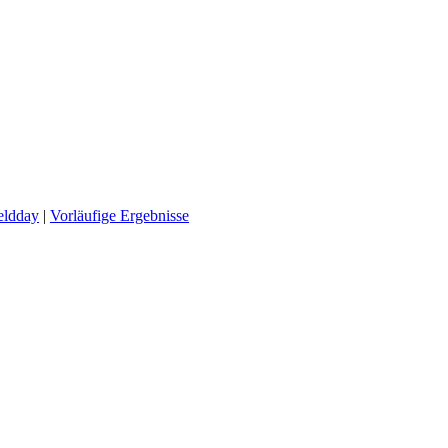
eldday
|
Vorläufige Ergebnisse