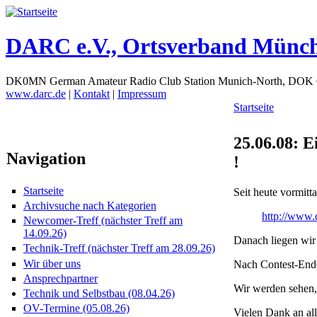
DARC e.V., Ortsverband Münc
DK0MN German Amateur Radio Club Station Munich-North, DOK
www.darc.de
|
Kontakt
|
Impressum
Startseite
25.06.08: 
Navigation
!
Startseite
Seit heute vormitt
Archivsuche nach Kategorien
http://www.
Newcomer-Treff (nächster Treff am
14.09.26)
Danach liegen wir 
Technik-Treff (nächster Treff am 28.09.26)
Wir über uns
Nach Contest-Ende 
Ansprechpartner
Wir werden sehen,
Technik und Selbstbau (08.04.26)
OV-Termine (05.08.26)
Vielen Dank an al