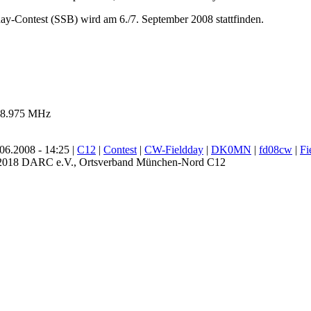
ay-Contest (SSB) wird am 6./7. September 2008 stattfinden.
8.975 MHz
6.2008 - 14:25 |
C12
|
Contest
|
CW-Fieldday
|
DK0MN
|
fd08cw
|
Fi
 2018 DARC e.V., Ortsverband München-Nord C12