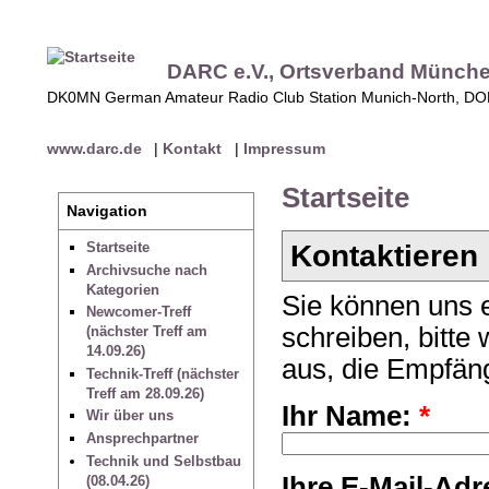
DARC e.V., Ortsverband Münch
DK0MN German Amateur Radio Club Station Munich-North, D
www.darc.de
|
Kontakt
|
Impressum
Startseite
Navigation
Kontaktieren
Startseite
Archivsuche nach
Kategorien
Sie können uns e
Newcomer-Treff
schreiben, bitte
(nächster Treff am
14.09.26)
aus, die Empfäng
Technik-Treff (nächster
Treff am 28.09.26)
Ihr Name:
*
Wir über uns
Ansprechpartner
Technik und Selbstbau
Ihre E-Mail-Ad
(08.04.26)