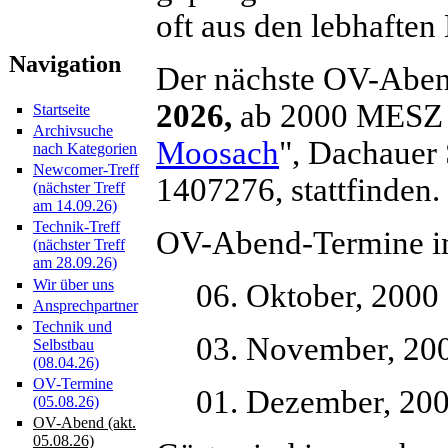
oft aus den lebhafte
Navigation
Der nächste OV-Abe
2026,
ab 2000 MESZ i
Startseite
Archivsuche
Moosach
", Dachauer
nach Kategorien
Newcomer-Treff
1407276, stattfinden.
(nächster Treff
am 14.09.26)
Technik-Treff
OV-Abend-Termine i
(nächster Treff
am 28.09.26)
Wir über uns
06. Oktober, 200
Ansprechpartner
Technik und
03. November, 2
Selbstbau
(08.04.26)
OV-Termine
01. Dezember, 2
(05.08.26)
OV-Abend (akt.
05.08.26)