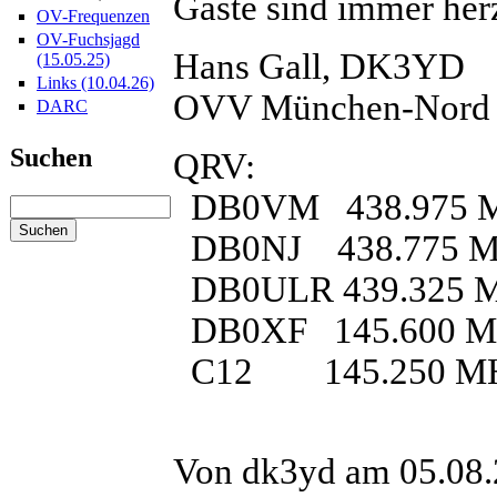
Gäste sind immer her
OV-Frequenzen
OV-Fuchsjagd
Hans Gall, DK3YD
(15.05.25)
Links (10.04.26)
OVV München-Nord
DARC
Suchen
QRV:
DB0VM 438.975 MH
DB0NJ 438.775 
DB0ULR 439.325 MH
DB0XF 145.600
C12 145.250 M
Von dk3yd am 05.08.2