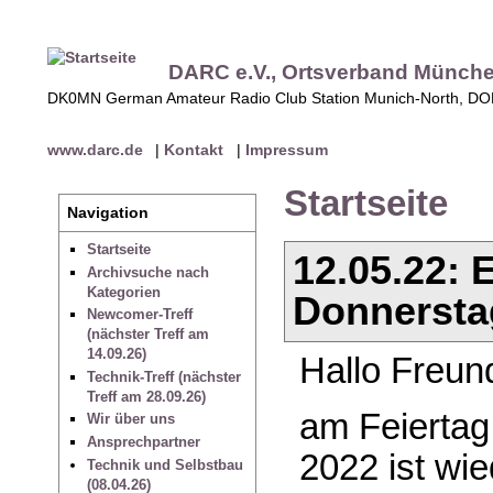
DARC e.V., Ortsverband Münch
DK0MN German Amateur Radio Club Station Munich-North, D
www.darc.de
|
Kontakt
|
Impressum
Startseite
Navigation
Startseite
12.05.22:
Archivsuche nach
Kategorien
Donnerstag
Newcomer-Treff
(nächster Treff am
14.09.26)
Hallo Freun
Technik-Treff (nächster
Treff am 28.09.26)
am Feiertag
Wir über uns
Ansprechpartner
2022 ist wi
Technik und Selbstbau
(08.04.26)