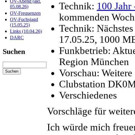
OV-Abend (akt.
Technik:
100 Jahr
05.08.26)
OV-Frequenzen
kommenden Woche
OV-Fuchsjagd
(15.05.25)
Technik: Nächste
Links (10.04.26)
17.05.25, 1000 M
DARC
Funkbetrieb: Aktu
Suchen
Region München
Vorschau: Weitere
Clubstation DK0M
Verschiedenes
Vorschläge für weite
Ich würde mich freue