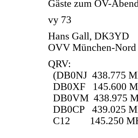
Gäste zum OV-Abend
vy 73
Hans Gall, DK3YD
OVV München-Nord
QRV:
(DB0NJ 438.775 MHz,
DB0XF 145.600 
DB0VM 438.975 
DB0CP 439.025 M
C12 145.250 M