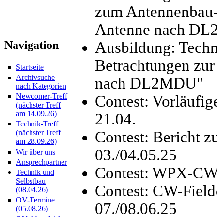
zum Antennenbau
Antenne nach D
Ausbildung: Techn
Navigation
Betrachtungen zu
Startseite
Archivsuche
nach DL2MDU"
nach Kategorien
Newcomer-Treff
Contest: Vorläufi
(nächster Treff
am 14.09.26)
21.04.
Technik-Treff
Contest: Berich
(nächster Treff
am 28.09.26)
03./04.05.25
Wir über uns
Ansprechpartner
Contest: WPX-CW-
Technik und
Selbstbau
Contest: CW-Fiel
(08.04.26)
OV-Termine
07./08.06.25
(05.08.26)