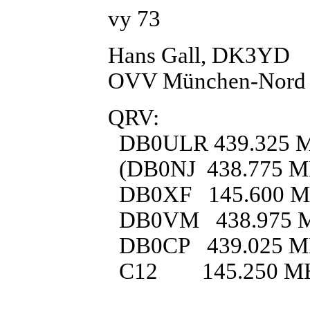
vy 73
Hans Gall, DK3YD
OVV München-Nord
QRV:
DB0ULR 439.325 MH
(DB0NJ 438.775 MHz,
DB0XF 145.600 
DB0VM 438.975 
DB0CP 439.025 
C12 145.250 M