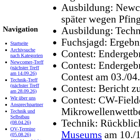
Ausbildung: Newc
später wegen Pfin
Ausbildung: Techn
Navigation
Fuchsjagd: Ergebn
Startseite
Archivsuche
Contest: Endergeb
nach Kategorien
Newcomer-Treff
Contest: Enderg
(nächster Treff
am 14.09.26)
Contest am 03./04
Technik-Treff
Contest: Bericht
(nächster Treff
am 28.09.26)
Contest: CW-Fiel
Wir über uns
Ansprechpartner
Mikrowellenwettb
Technik und
Selbstbau
Technik: Rückblic
(08.04.26)
OV-Termine
Museums
am 10./1
(05.08.26)