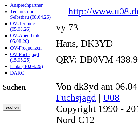
Ansprechpartner
http://www.u08.d
Technik und
Selbstbau (08.04.26)
OV-Termine
vy 73
(05.08.26)
OV-Abend (akt.
Hans, DK3YD
05.08.26)
OV-Frequenzen
OV-Fuchsjagd
QRV: DB0VM 438.
(15.05.25)
Links (10.04.26)
DARC
Von dk3yd am 06.04.
Suchen
Fuchsjagd
|
U08
Copyright 1990 - 2
Nord C12