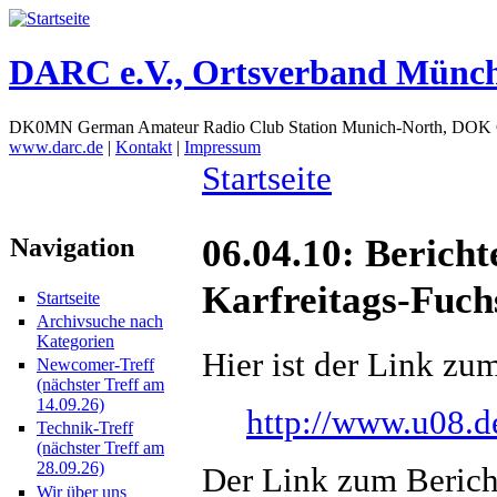
DARC e.V., Ortsverband Münc
DK0MN German Amateur Radio Club Station Munich-North, DOK
www.darc.de
|
Kontakt
|
Impressum
Startseite
06.04.10: Berich
Navigation
Karfreitags-Fuch
Startseite
Archivsuche nach
Kategorien
Hier ist der Link z
Newcomer-Treff
(nächster Treff am
14.09.26)
http://www.u08.d
Technik-Treff
(nächster Treff am
28.09.26)
Der Link zum Bericht
Wir über uns