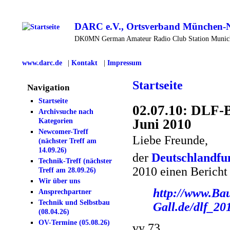
DARC e.V., Ortsverband München-
DK0MN German Amateur Radio Club Station Muni
www.darc.de
|
Kontakt
|
Impressum
Startseite
Navigation
Startseite
02.07.10: DLF-
Archivsuche nach
Juni 2010
Kategorien
Newcomer-Treff
Liebe Freunde,
(nächster Treff am
14.09.26)
der
Deutschlandfu
Technik-Treff (nächster
2010 einen Berich
Treff am 28.09.26)
Wir über uns
http://www.Ba
Ansprechpartner
Technik und Selbstbau
Gall.de/dlf_2
(08.04.26)
OV-Termine (05.08.26)
vy 73