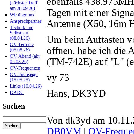
ebenfalls 438.975MH
(nächster Treff
am 28.09.26)
Tagen mit einer Signa
Wir über uns
Antenne (X50, 16m H
Ansprechpartner
Technik und
Selbstbau
Um beim Auftasten 
(08.04.26)
OV-Termine
öffnen, habe ich die 
(05.08.26)
OV-Abend (akt.
(TM-742E) auf "L" (e
05.08.26)
OV-Frequenzen
OV-Fuchsjagd
vy 73
(15.05.25)
Links (10.04.26)
Hans, DK3YD
DARC
Suchen
Von dk3yd am 10.11.
DB0VM
|
OV-Freque