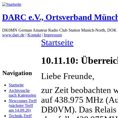
DARC e.V., Ortsverband Münc
DK0MN German Amateur Radio Club Station Munich-North, DOK
www.darc.de
|
Kontakt
|
Impressum
Startseite
10.11.10: Überrei
Navigation
Liebe Freunde,
Startseite
zur Zeit beobachten w
Archivsuche
nach Kategorien
auf 438.975 MHz (Au
Newcomer-Treff
(nächster Treff
DB0VM). Das Relais
am 14.09.26)
Technik-Treff