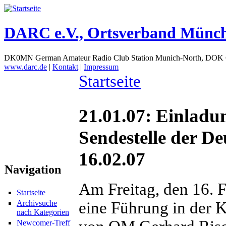
DARC e.V., Ortsverband Münc
DK0MN German Amateur Radio Club Station Munich-North, DOK
www.darc.de
|
Kontakt
|
Impressum
Startseite
21.01.07: Einladu
Sendestelle der D
16.02.07
Navigation
Am Freitag, den 16.
Startseite
eine Führung in der 
Archivsuche
nach Kategorien
Newcomer-Treff