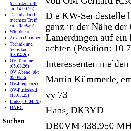
von OM Gerhard Risc
(nächster Treff
am 14.09.26)
Die KW-Sendestelle l
Technik-Treff
(nächster Treff
ganz in der Nähe der 
am 28.09.26)
Wir über uns
Lamerdingen auf ein k
Ansprechpartner
Technik und
achten (Position: 10.
Selbstbau
(08.04.26)
OV-Termine
Interessenten melden s
(05.08.26)
OV-Abend (akt.
Martin Kümmerle, em
05.08.26)
OV-Frequenzen
OV-Fuchsjagd
vy 73
(15.05.25)
Links (10.04.26)
Hans, DK3YD
DARC
Suchen
DB0VM 438.950 MH