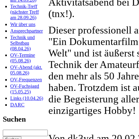
Aktivitätsabend bei
Technik-Treff
(tnx!).
(nächster Treff
am 28.09.26)
Wir über uns
Dieser professionell 
Ansprechpartner
Technik und
"Ein Dokumentarfilm 
Selbstbau
(08.04.26)
Welt" und ist äußerst 
OV-Termine
(05.08.26)
Technik der Amateurf
OV-Abend (akt.
05.08.26)
den mehr als 50 Jahr
OV-Frequenzen
haben. Trotzdem ist a
OV-Fuchsjagd
(15.05.25)
die Begeisterung alle
Links (10.04.26)
DARC
einzigartiges Hobby!
Suchen
Von dk3yd am 20.02.