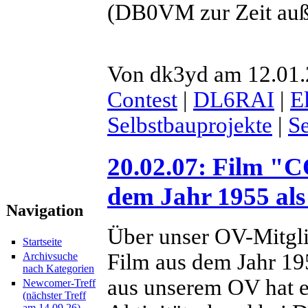
(DB0VM zur Zeit auß
Von dk3yd am 12.01.2
Contest
|
DL6RAI
|
E
Selbstbauprojekte
|
S
20.02.07: Film
dem Jahr 1955 al
Navigation
Über unser OV-Mitgl
Startseite
Film aus dem Jahr 19
Archivsuche
nach Kategorien
aus unserem OV hat 
Newcomer-Treff
(nächster Treff
am 14.09.26)