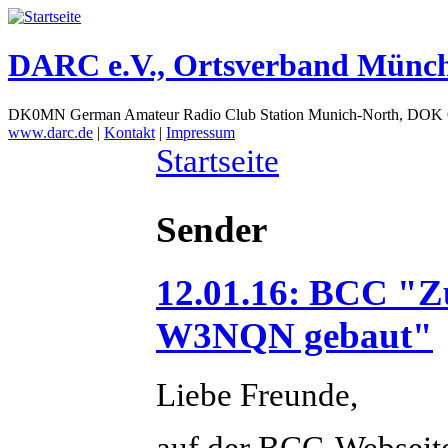
DARC e.V., Ortsverband Münc
DK0MN German Amateur Radio Club Station Munich-North, DOK
www.darc.de
|
Kontakt
|
Impressum
Startseite
Sender
12.01.16: BCC "Zu
W3NQN gebaut"
Liebe Freunde,
auf der BCC-Webseite