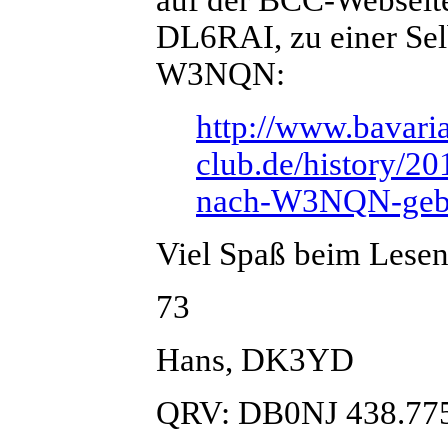
DL6RAI, zu einer Sel
W3NQN:
http://www.bavaria
club.de/history/2
nach-W3NQN-geba
Viel Spaß beim Lesen
73
Hans, DK3YD
QRV: DB0NJ 438.77