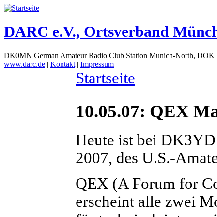
DARC e.V., Ortsverband Münc
DK0MN German Amateur Radio Club Station Munich-North, DOK
www.darc.de
|
Kontakt
|
Impressum
Startseite
10.05.07: QEX Ma
Heute ist bei DK3YD
2007, des U.S.-Amat
QEX (A Forum for Co
erscheint alle zwei M