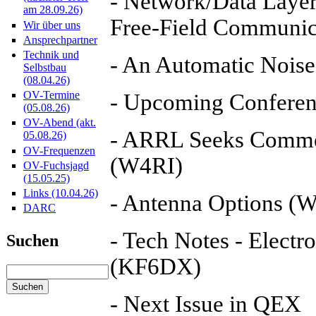
- Network/Data Layer
am 28.09.26)
Free-Field Communic
Wir über uns
Ansprechpartner
Technik und
- An Automatic Nois
Selbstbau
(08.04.26)
OV-Termine
- Upcoming Conferen
(05.08.26)
OV-Abend (akt.
- ARRL Seeks Commen
05.08.26)
OV-Frequenzen
(W4RI)
OV-Fuchsjagd
(15.05.25)
Links (10.04.26)
- Antenna Options 
DARC
- Tech Notes - Electr
Suchen
(KF6DX)
- Next Issue in QEX