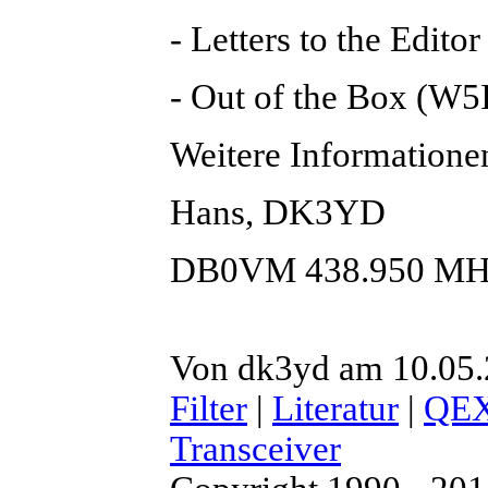
- Letters to the Editor
- Out of the Box (W5
Weitere Information
Hans, DK3YD
DB0VM 438.950 MH
Von dk3yd am 10.05.2
Filter
|
Literatur
|
QE
Transceiver