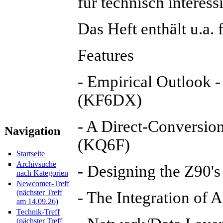
für technisch interessi
Das Heft enthält u.a. 
Features
- Empirical Outlook -
(KF6DX)
- A Direct-Conversio
Navigation
(KQ6F)
Startseite
Archivsuche
- Designing the Z90'
nach Kategorien
Newcomer-Treff
(nächster Treff
- The Integration of
am 14.09.26)
Technik-Treff
(nächster Treff