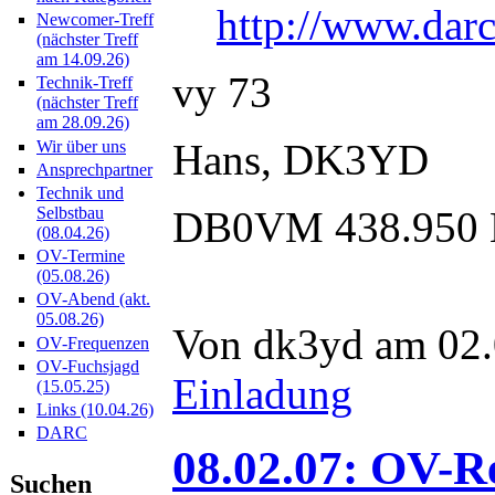
http://www.dar
Newcomer-Treff
(nächster Treff
am 14.09.26)
vy 73
Technik-Treff
(nächster Treff
am 28.09.26)
Hans, DK3YD
Wir über uns
Ansprechpartner
Technik und
DB0VM 438.950
Selbstbau
(08.04.26)
OV-Termine
(05.08.26)
OV-Abend (akt.
05.08.26)
Von dk3yd am 02.
OV-Frequenzen
OV-Fuchsjagd
Einladung
(15.05.25)
Links (10.04.26)
DARC
08.02.07: OV-R
Suchen