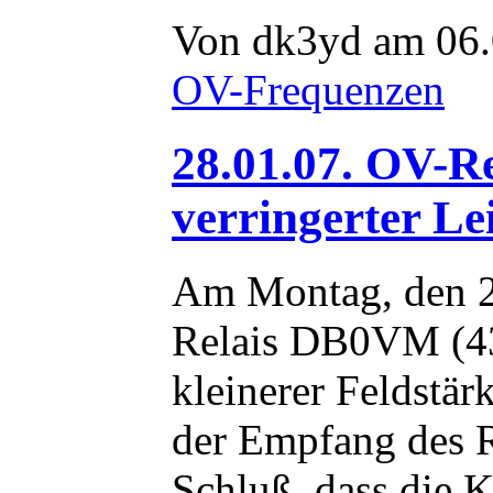
Von dk3yd am 06.
OV-Frequenzen
28.01.07. OV-R
verringerter Le
Am Montag, den 22
Relais DB0VM (43
kleinerer Feldstä
der Empfang des Re
Schluß, dass die K