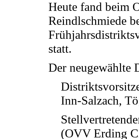
Heute fand beim 
Reindlschmiede be
Frühjahrsdistrik
statt.
Der neugewählte D
Distriktsvorsit
Inn-Salzach, T
Stellvertretend
(OVV Erding C