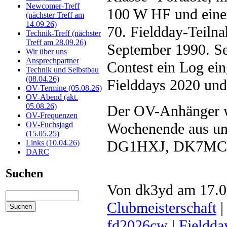
Newcomer-Treff
100 W HF und eine
(nächster Treff am
14.09.26)
70. Fieldday-Teiln
Technik-Treff (nächster
Treff am 28.09.26)
September 1990. Se
Wir über uns
Ansprechpartner
Contest ein Log ei
Technik und Selbstbau
(08.04.26)
Fielddays 2020 und
OV-Termine (05.08.26)
OV-Abend (akt.
05.08.26)
Der OV-Anhänger w
OV-Frequenzen
Wochenende aus uns
OV-Fuchsjagd
(15.05.25)
DG1HXJ, DK7MC
Links (10.04.26)
DARC
Suchen
Von dk3yd am 17.06
Clubmeisterschaft
fd2026cw
|
Fieldda