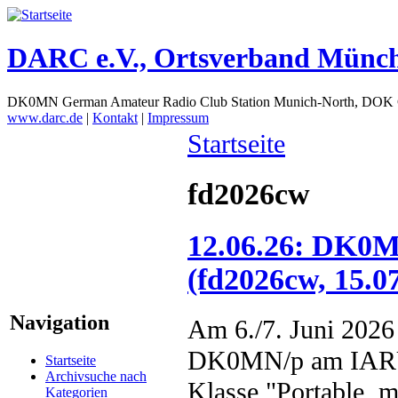
DARC e.V., Ortsverband Münc
DK0MN German Amateur Radio Club Station Munich-North, DOK
www.darc.de
|
Kontakt
|
Impressum
Startseite
fd2026cw
12.06.26: DK0M
(fd2026cw, 15.07
Navigation
Am 6./7. Juni 2026
DK0MN/p am IARU-
Startseite
Archivsuche nach
Klasse "Portable, m
Kategorien