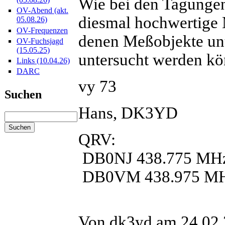
Wie bei den Tagungen
OV-Abend (akt.
diesmal hochwertige 
05.08.26)
OV-Frequenzen
denen Meßobjekte unt
OV-Fuchsjagd
(15.05.25)
untersucht werden kö
Links (10.04.26)
DARC
vy 73
Suchen
Hans, DK3YD
QRV:
DB0NJ 438.775 MH
DB0VM 438.975 M
Von dk3yd am 24.02.2