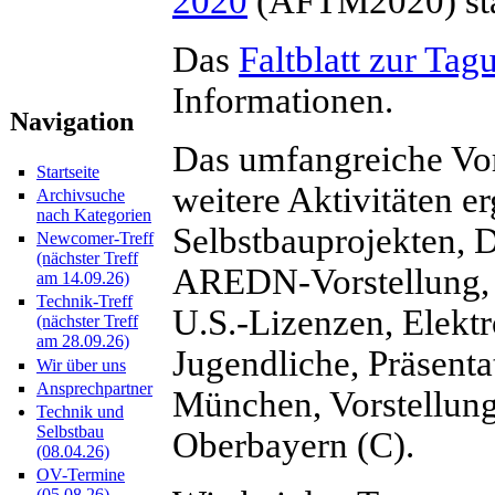
2020
(AFTM2020) sta
Das
Faltblatt zur Tag
Informationen.
Navigation
Das umfangreiche Vo
Startseite
weitere Aktivitäten e
Archivsuche
nach Kategorien
Selbstbauprojekten, 
Newcomer-Treff
(nächster Treff
AREDN-Vorstellung, 
am 14.09.26)
Technik-Treff
U.S.-Lizenzen, Elektr
(nächster Treff
am 28.09.26)
Jugendliche, Präsent
Wir über uns
Ansprechpartner
München, Vorstellung
Technik und
Selbstbau
Oberbayern (C).
(08.04.26)
OV-Termine
(05.08.26)