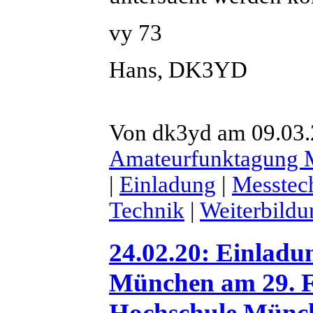
vy 73
Hans, DK3YD
Von dk3yd am 09.03.2
Amateurfunktagung
|
Einladung
|
Messtec
Technik
|
Weiterbildu
24.02.20: Einlad
München am 29. F
Hochschule Münc