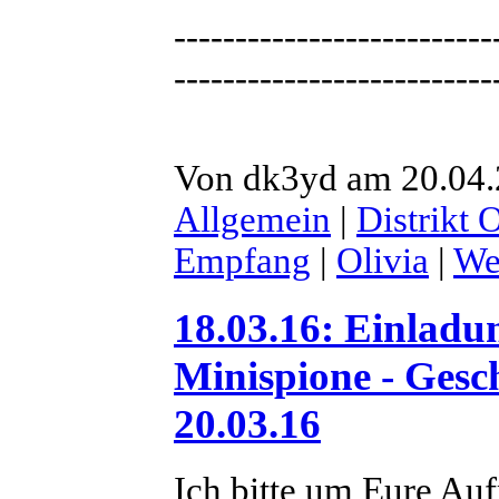
--------------------------
--------------------------
Von dk3yd am 20.04.
Allgemein
|
Distrikt 
Empfang
|
Olivia
|
We
18.03.16: Einlad
Minispione - Gesc
20.03.16
Ich bitte um Eure Au