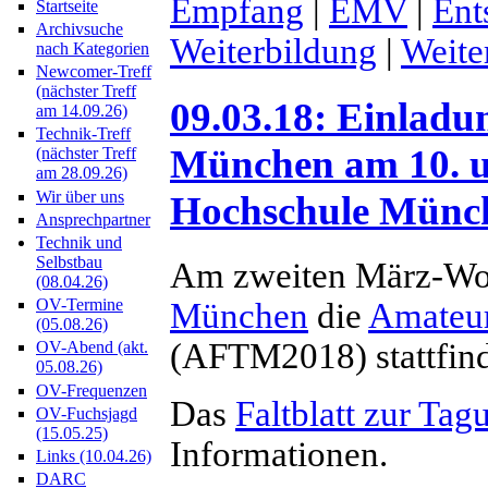
Empfang
|
EMV
|
Ent
Startseite
Archivsuche
Weiterbildung
|
Weite
nach Kategorien
Newcomer-Treff
(nächster Treff
09.03.18: Einlad
am 14.09.26)
Technik-Treff
München am 10. u
(nächster Treff
am 28.09.26)
Wir über uns
Hochschule Münc
Ansprechpartner
Technik und
Selbstbau
Am zweiten März-Wo
(08.04.26)
OV-Termine
München
die
Amateu
(05.08.26)
(AFTM2018) stattfin
OV-Abend (akt.
05.08.26)
OV-Frequenzen
Das
Faltblatt zur Tag
OV-Fuchsjagd
(15.05.25)
Informationen.
Links (10.04.26)
DARC