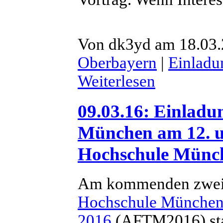
Von dk3yd am 18.03.2
Oberbayern
|
Einladu
Weiterlesen
09.03.16: Einlad
München am 12. u
Hochschule Münc
Am kommenden zweit
Hochschule Münche
2016
(AFTM2016) sta