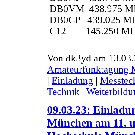
DB0VM 438.975 M
DB0CP 439.025 M
C12 145.250 M
Von dk3yd am 13.03.2
Amateurfunktagung
|
Einladung
|
Messtec
Technik
|
Weiterbildu
09.03.23: Einlad
München am 11. u