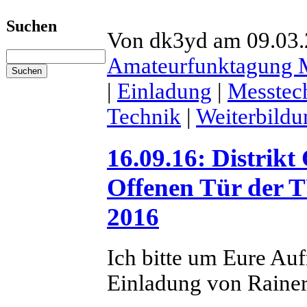
Suchen
Von dk3yd am 09.03.2
Amateurfunktagung
|
Einladung
|
Messtec
Technik
|
Weiterbildu
16.09.16: Distrik
Offenen Tür der 
2016
Ich bitte um Eure Au
Einladung von Rain