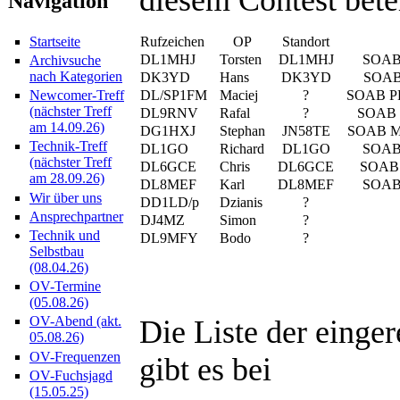
Navigation
Rufzeichen
OP
Standort
Startseite
DL1MHJ
Torsten
DL1MHJ
SOAB
Archivsuche
nach Kategorien
DK3YD
Hans
DK3YD
SOAB
DL/SP1FM
Maciej
?
SOAB P
Newcomer-Treff
(nächster Treff
DL9RNV
Rafal
?
SOAB
am 14.09.26)
DG1HXJ
Stephan
JN58TE
SOAB M
Technik-Treff
DL1GO
Richard
DL1GO
SOAB
(nächster Treff
DL6GCE
Chris
DL6GCE
SOAB 
am 28.09.26)
DL8MEF
Karl
DL8MEF
SOAB
Wir über uns
DD1LD/p
Dzianis
?
Ansprechpartner
DJ4MZ
Simon
?
Technik und
DL9MFY
Bodo
?
Selbstbau
(08.04.26)
OV-Termine
(05.08.26)
OV-Abend (akt.
Die Liste der einge
05.08.26)
OV-Frequenzen
gibt es bei
OV-Fuchsjagd
(15.05.25)