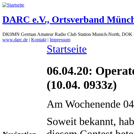
DARC e.V., Ortsverband Münc
DK0MN German Amateur Radio Club Station Munich-North, DOK
www.darc.de
|
Kontakt
|
Impressum
Startseite
06.04.20: Opera
(10.04. 0933z)
Am Wochenende 04./
Soweit bekannt, ha
diesem Contest betei