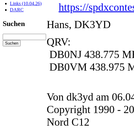
Links (10.04.26)
https://spdxcont
DARC
Hans, DK3YD
Suchen
QRV:
DB0NJ 438.775 M
DB0VM 438.975 
Von dk3yd am 06.04
Copyright 1990 - 2
Nord C12