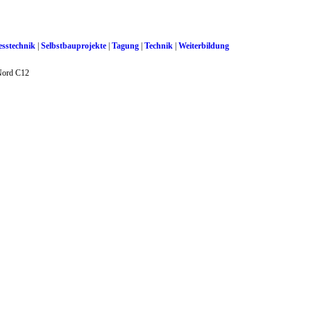
sstechnik
|
Selbstbauprojekte
|
Tagung
|
Technik
|
Weiterbildung
Nord C12