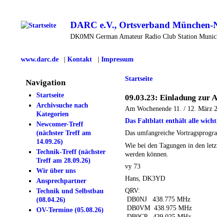
DARC e.V., Ortsverband München-
DK0MN German Amateur Radio Club Station Muni
www.darc.de
|
Kontakt
|
Impressum
Startseite
Navigation
Startseite
09.03.23: Einladung zur
Archivsuche nach
Am Wochenende 11. / 12. März 2
Kategorien
Das Faltblatt enthält alle wich
Newcomer-Treff
(nächster Treff am
Das umfangreiche Vortragsprogram
14.09.26)
Wie bei den Tagungen in den letz
Technik-Treff (nächster
werden können.
Treff am 28.09.26)
vy 73
Wir über uns
Hans, DK3YD
Ansprechpartner
QRV:
Technik und Selbstbau
DB0NJ 438.775 MHz
(08.04.26)
DB0VM 438.975 MHz
OV-Termine (05.08.26)
DB0CP 439.025 MHz