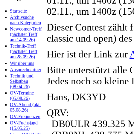
01.11., um 1400z (1
02.11., um 1400z (1
Startseite
Archivsuche
nach Kategorien
Dieser Contest zählt 
Newcomer-Treff
(nächster Treff
classic und open) de
am 14.09.26)
Technik-Treff
Hier ist der Link zur
(nächster Treff
am 28.09.26)
Wir über uns
Bitte unterstützt all
Ansprechpartner
Technik und
Jedes noch so kleine L
Selbstbau
(08.04.26)
OV-Termine
Hans, DK3YD
(05.08.26)
OV-Abend (akt.
QRV:
05.08.26)
OV-Frequenzen
DB0ULR 439.325 MH
OV-Fuchsjagd
(15.05.25)