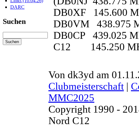
(DB0NJ 438.775 MHz,
Links (10.04.26)
DARC
DB0XF 145.600 
Suchen
DB0VM 438.975 
DB0CP 439.025 
C12 145.250 M
Von dk3yd am 01.11.
Clubmeisterschaft
|
C
MMC2025
Copyright 1990 - 20
Nord C12