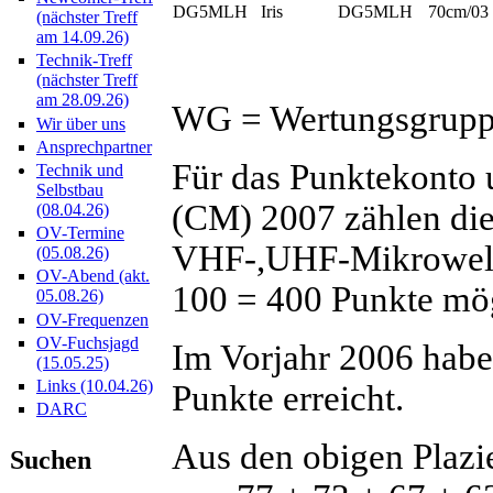
DG5MLH
Iris
DG5MLH
70cm/03
(nächster Treff
am 14.09.26)
Technik-Treff
(nächster Treff
am 28.09.26)
WG = Wertungsgrup
Wir über uns
Ansprechpartner
Für das Punktekonto 
Technik und
Selbstbau
(CM) 2007 zählen di
(08.04.26)
OV-Termine
VHF-,UHF-Mikrowell
(05.08.26)
OV-Abend (akt.
100 = 400 Punkte mög
05.08.26)
OV-Frequenzen
OV-Fuchsjagd
Im Vorjahr 2006 habe
(15.05.25)
Links (10.04.26)
Punkte erreicht.
DARC
Aus den obigen Plazi
Suchen