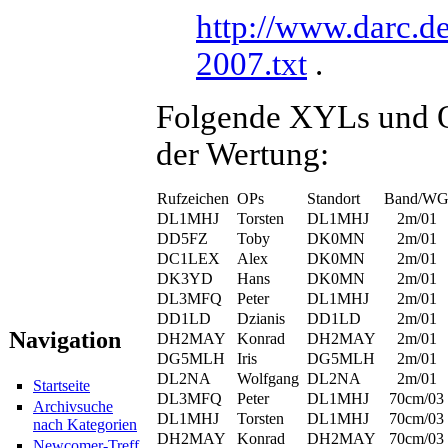
http://www.darc.d
2007.txt
.
Folgende XYLs und O
der Wertung:
Rufzeichen
OPs
Standort
Band/W
DL1MHJ
Torsten
DL1MHJ
2m/01
DD5FZ
Toby
DK0MN
2m/01
DC1LEX
Alex
DK0MN
2m/01
DK3YD
Hans
DK0MN
2m/01
DL3MFQ
Peter
DL1MHJ
2m/01
DD1LD
Dzianis
DD1LD
2m/01
Navigation
DH2MAY
Konrad
DH2MAY
2m/01
DG5MLH
Iris
DG5MLH
2m/01
DL2NA
Wolfgang
DL2NA
2m/01
Startseite
DL3MFQ
Peter
DL1MHJ
70cm/03
Archivsuche
DL1MHJ
Torsten
DL1MHJ
70cm/03
nach Kategorien
DH2MAY
Konrad
DH2MAY
70cm/03
Newcomer-Treff