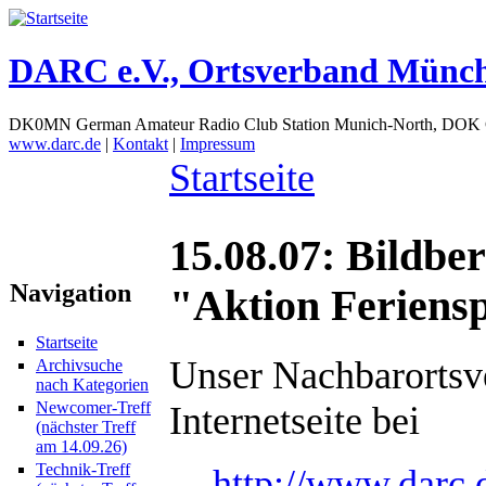
DARC e.V., Ortsverband Münc
DK0MN German Amateur Radio Club Station Munich-North, DOK
www.darc.de
|
Kontakt
|
Impressum
Startseite
15.08.07: Bildbe
Navigation
"Aktion Feriens
Startseite
Unser Nachbarortsve
Archivsuche
nach Kategorien
Newcomer-Treff
Internetseite bei
(nächster Treff
am 14.09.26)
Technik-Treff
http://www.darc.d