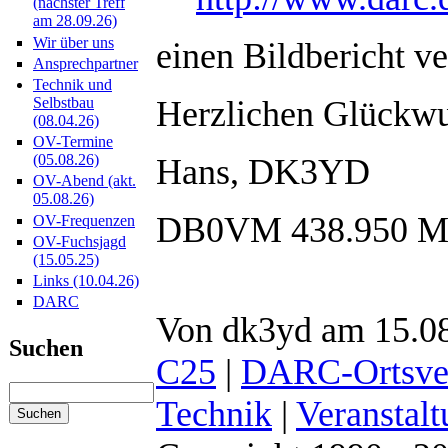
(nächster Treff
am 28.09.26)
Wir über uns
einen Bildbericht ve
Ansprechpartner
Technik und
Herzlichen Glückwu
Selbstbau
(08.04.26)
OV-Termine
(05.08.26)
Hans, DK3YD
OV-Abend (akt.
05.08.26)
DB0VM 438.950 
OV-Frequenzen
OV-Fuchsjagd
(15.05.25)
Links (10.04.26)
DARC
Von dk3yd am 15.08
Suchen
C25
|
DARC-Ortsve
Technik
|
Veranstal