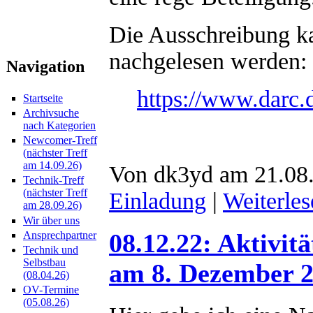
Die Ausschreibung k
nachgelesen werden:
Navigation
https://www.darc.
Startseite
Archivsuche
nach Kategorien
Newcomer-Treff
(nächster Treff
am 14.09.26)
Von dk3yd am 21.08.
Technik-Treff
(nächster Treff
Einladung
|
Weiterles
am 28.09.26)
Wir über uns
Ansprechpartner
08.12.22: Aktivi
Technik und
Selbstbau
am 8. Dezember 
(08.04.26)
OV-Termine
(05.08.26)