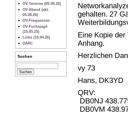
OV-Termine (05.08.26)
Networkanalyze
OV-Abend (akt.
gehalten. 27 G
05.08.26)
OV-Frequenzen
Weiterbildungs
OV-Fuchsjagd
(15.05.25)
Eine Kopie der V
Links (10.04.26)
Anhang.
DARC
Herzlichen Dank
Suchen
vy 73
Hans, DK3YD
QRV:
DB0NJ 438.77
DB0VM 438.9