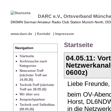
DARC e.V., Ortsverband Münch
DK0MN German Amateur Radio Club Station Munich-North, D
www.darc.de
|
Kontakt
|
Impressum
Startseite
Navigation
04.05.11: Vor
Startseite
Archivsuche nach
Netzwerkanal
Kategorien
0600z)
Newcomer-Treff
(nächster Treff am
14.09.26)
Liebe Freunde,
Technik-Treff (nächster
Treff am 28.09.26)
beim OV-Abend 
Wir über uns
Ansprechpartner
Horst, DL6NDW
Technik und Selbstbau
in die Netzwer
(08.04.26)