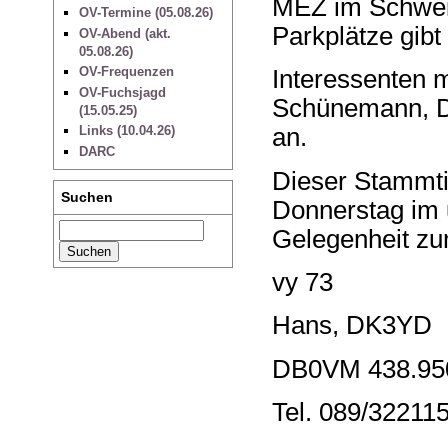
MEZ im Schweig
OV-Termine (05.08.26)
Parkplätze gibt
OV-Abend (akt.
05.08.26)
OV-Frequenzen
Interessenten m
OV-Fuchsjagd
Schünemann, D
(15.05.25)
an.
Links (10.04.26)
DARC
Dieser Stammti
Suchen
Donnerstag im 
Gelegenheit zu
vy 73
Hans, DK3YD
DB0VM 438.95
Tel. 089/32211