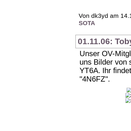
Von dk3yd am 14.1
SOTA
01.11.06: Tob
Unser OV-Mitgl
uns Bilder von
YT6A. Ihr finde
"4N6FZ".