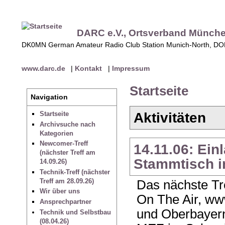
DARC e.V., Ortsverband Münch
DK0MN German Amateur Radio Club Station Munich-North, D
www.darc.de
|
Kontakt
|
Impressum
Startseite
Navigation
Aktivitäten
Startseite
Archivsuche nach
Kategorien
Newcomer-Treff
14.11.06: Ei
(nächster Treff am
Stammtisch i
14.09.26)
Technik-Treff (nächster
Treff am 28.09.26)
Das nächste Tr
Wir über uns
On The Air, ww
Ansprechpartner
und Oberbayer
Technik und Selbstbau
(08.04.26)