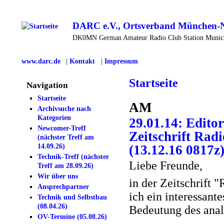
DARC e.V., Ortsverband München-
DK0MN German Amateur Radio Club Station Muni
www.darc.de
|
Kontakt
|
Impressum
Startseite
Navigation
Startseite
AM
Archivsuche nach
Kategorien
29.01.14: Edito
Newcomer-Treff
Zeitschrift Rad
(nächster Treff am
14.09.26)
(13.12.16 0817z
Technik-Treff (nächster
Liebe Freunde,
Treff am 28.09.26)
Wir über uns
in der Zeitschrift 
Ansprechpartner
ich ein interessant
Technik und Selbstbau
(08.04.26)
Bedeutung des ana
OV-Termine (05.08.26)