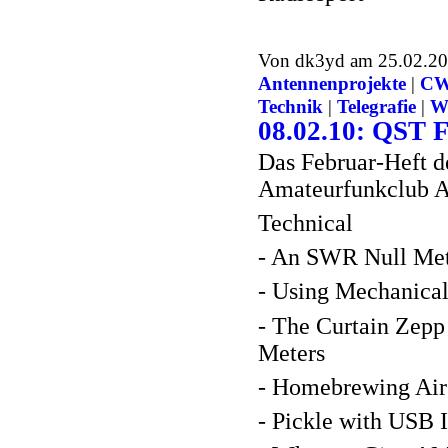
Von dk3yd am 25.02.201
Antennenprojekte
|
C
Technik
|
Telegrafie
|
We
08.02.10: QST 
Das Februar-Heft 
Amateurfunkclub AR
Technical
- An SWR Null Me
- Using Mechanica
- The Curtain Zepp 
Meters
- Homebrewing Air
- Pickle with USB 