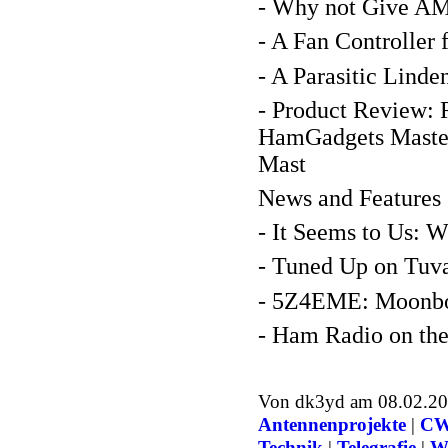
- Why not Give AM
- A Fan Controller
- A Parasitic Lind
- Product Review: 
HamGadgets Master
Mast
News and Features
- It Seems to Us: W
- Tuned Up on Tuv
- 5Z4EME: Moonbo
- Ham Radio on the
Von dk3yd am 08.02.201
Antennenprojekte
|
C
Technik
|
Telegrafie
|
We