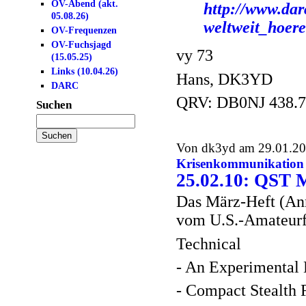
OV-Abend (akt.
http://www.dar
05.08.26)
weltweit_hoe
OV-Frequenzen
OV-Fuchsjagd
vy 73
(15.05.25)
Links (10.04.26)
Hans, DK3YD
DARC
QRV: DB0NJ 438.
Suchen
Von dk3yd am 29.01.201
Krisenkommunikation
25.02.10: QST 
Das März-Heft (An
vom U.S.-Amateurfu
Technical
- An Experimental 
- Compact Stealth 