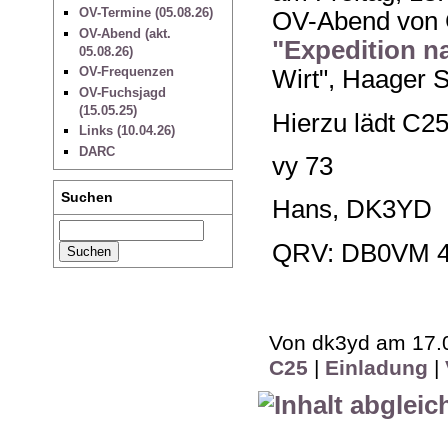
OV-Termine (05.08.26)
OV-Abend von 
OV-Abend (akt.
"Expedition n
05.08.26)
OV-Frequenzen
Wirt", Haager S
OV-Fuchsjagd
(15.05.25)
Hierzu lädt C25 
Links (10.04.26)
DARC
vy 73
Suchen
Hans, DK3YD
QRV: DB0VM 4
Von dk3yd am 17.0
C25
|
Einladung
|