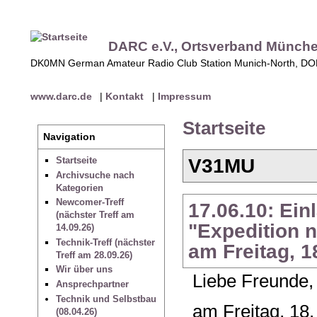
DARC e.V., Ortsverband Münch
DK0MN German Amateur Radio Club Station Munich-North, D
www.darc.de
|
Kontakt
|
Impressum
Startseite
Navigation
V31MU
Startseite
Archivsuche nach
Kategorien
Newcomer-Treff
17.06.10: Ein
(nächster Treff am
"Expedition 
14.09.26)
Technik-Treff (nächster
am Freitag, 
Treff am 28.09.26)
Wir über uns
Liebe Freunde,
Ansprechpartner
Technik und Selbstbau
am Freitag, 18
(08.04.26)