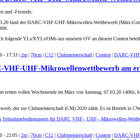
en und -Freunde,
3.20 fand der DARC-VHF-UHF-Mikrowellen-Wettbewerb (März-Contest)
hlt.
ich folgende YLs/XYLs/OMs aus unserem OV an diesem Contest beteili
 - 17:33 |
2m
|
70cm
|
C12
|
Clubmeisterschaft
|
Contest
|
DARC-VHF-
C-VHF-UHF-Mikrowellenwettbewerb am ers
t am ersten vollen Wochenende im März von Samstag, 07.03.20 1400
bewerb, der zur Clubmeisterschaft (CM) 2020 zählt. Es ist Betrieb in 
en Teilnahmebedingungen für DARC VHF-, UHF-, Mikrowellen-Wett
 - 22:05 |
2m
|
70cm
|
C12
|
Clubmeisterschaft
|
Contest
|
DARC-VHF-