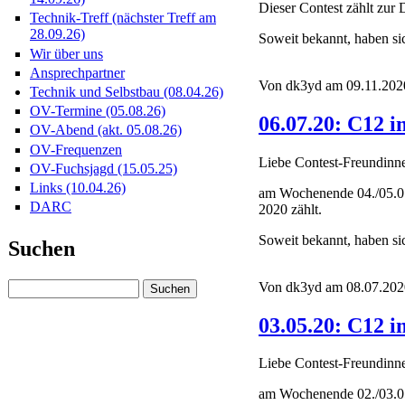
Dieser Contest zählt zu
Technik-Treff (nächster Treff am
28.09.26)
Soweit bekannt, haben s
Wir über uns
Ansprechpartner
Von dk3yd am 09.11.2020
Technik und Selbstbau (08.04.26)
OV-Termine (05.08.26)
06.07.20: C12 
OV-Abend (akt. 05.08.26)
OV-Frequenzen
Liebe Contest-Freundinn
OV-Fuchsjagd (15.05.25)
Links (10.04.26)
am Wochenende 04./05.07
DARC
2020 zählt.
Soweit bekannt, haben s
Suchen
Von dk3yd am 08.07.2020
03.05.20: C12 
Liebe Contest-Freundinn
am Wochenende 02./03.05