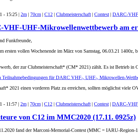
 - 15:25 |
2m
|
70cm
|
C12
|
Clubmeisterschaft
|
Contest
|
DARC-VHF-
C-VHF-UHF-Mikrowellenwettbewerb am ers
und Funkfreunde,
t am ersten vollen Wochenende im März von Samstag, 06.03.21 1400
bewerb, der zur Clubmeisterschaft* (CM* 2021) zählt. Es ist Betrieb 
en Teilnahmebedingungen für DARC VHF-, UHF-, Mikrowellen-Wett
aft* 2021 einen vorderen Platz zu erreichen, sollten möglichst viele
 - 11:57 |
2m
|
70cm
|
C12
|
Clubmeisterschaft
|
Contest
|
DARC-VHF-
ateure von C12 im MMC2020 (17.11. 0925z)
1.2020 fand der Marconi-Memorial-Contest (MMC = IARU-Region-1