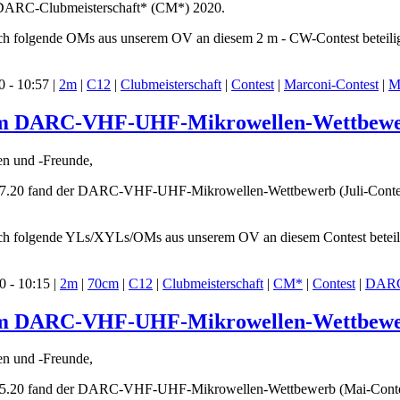
r DARC-Clubmeisterschaft* (CM*) 2020.
ich folgende OMs aus unserem OV an diesem 2 m - CW-Contest beteilig
 - 10:57 |
2m
|
C12
|
Clubmeisterschaft
|
Contest
|
Marconi-Contest
|
M
im DARC-VHF-UHF-Mikrowellen-Wettbewerb 
en und -Freunde,
.20 fand der DARC-VHF-UHF-Mikrowellen-Wettbewerb (Juli-Contest)
ich folgende YLs/XYLs/OMs aus unserem OV an diesem Contest beteili
 - 10:15 |
2m
|
70cm
|
C12
|
Clubmeisterschaft
|
CM*
|
Contest
|
DARC
im DARC-VHF-UHF-Mikrowellen-Wettbewerb 
en und -Freunde,
.20 fand der DARC-VHF-UHF-Mikrowellen-Wettbewerb (Mai-Contest) s