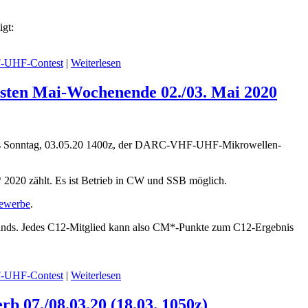
gt:
UHF-Contest
|
Weiterlesen
ten Mai-Wochenende 02./03. Mai 2020
, bis Sonntag, 03.05.20 1400z, der DARC-VHF-UHF-Mikrowellen-
* 2020 zählt. Es ist Betrieb in CW und SSB möglich.
bewerbe
.
bands. Jedes C12-Mitglied kann also CM*-Punkte zum C12-Ergebnis
UHF-Contest
|
Weiterlesen
07./08.03.20 (18.03. 1050z)