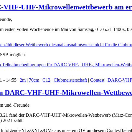
C-VHF-UHF-Mikrowellenwettbewerb am ers
eunde,
t am ersten vollen Wochenende im Mai von Samstag, 01.05.21 1400z
zählt dieser Wettbewerb diesmal ausnahmsweise nicht für die Clubme
d SSB möglich.
en Teilnahmebedingungen für DARC VHF-, UHF-, Mikrowellen-Wett
 - 14:55 |
2m
|
70cm
|
C12
|
Clubmeisterschaft
|
Contest
|
DARC-VHF-
im DARC-VHF-UHF-Mikrowellen-Wettbewerb 
en und -Freunde,
3.21 fand der DARC-VHF-UHF-Mikrowellen-Wettbewerb (März-Contest)
 2021 zählt.
ich folgende YLs/XYLs/OMs aus unserem OV an diesem Contest beteili