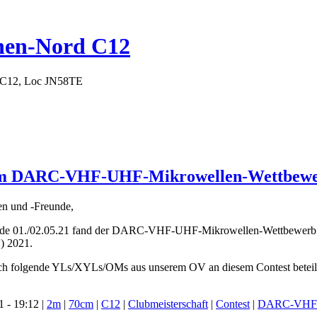
hen-Nord C12
 C12, Loc JN58TE
 im DARC-VHF-UHF-Mikrowellen-Wettbewer
en und -Freunde,
e 01./02.05.21 fand der DARC-VHF-UHF-Mikrowellen-Wettbewerb (Mai-
) 2021.
ich folgende YLs/XYLs/OMs aus unserem OV an diesem Contest beteili
 - 19:12 |
2m
|
70cm
|
C12
|
Clubmeisterschaft
|
Contest
|
DARC-VHF-