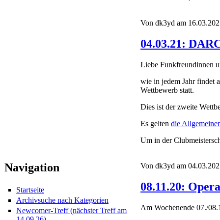
Von dk3yd am 16.03.2021
04.03.21: DAR
Liebe Funkfreundinnen 
wie in jedem Jahr finde
Wettbewerb statt.
Dies ist der zweite Wett
Es gelten
die Allgemein
Um in der Clubmeistersch
Navigation
Von dk3yd am 04.03.2021
08.11.20: Oper
Startseite
Archivsuche nach Kategorien
Am Wochenende 07./08.1
Newcomer-Treff (nächster Treff am
14.09.26)