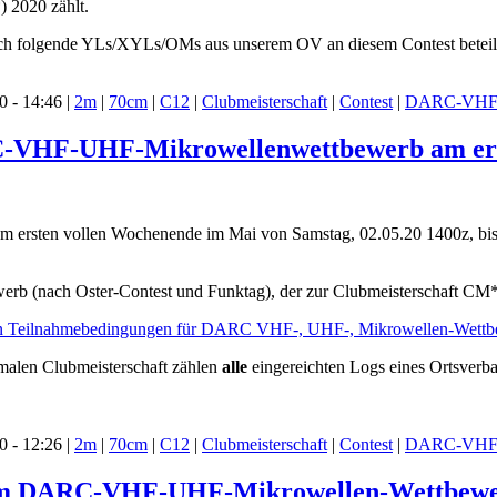
 2020 zählt.
ich folgende YLs/XYLs/OMs aus unserem OV an diesem Contest beteili
 - 14:46 |
2m
|
70cm
|
C12
|
Clubmeisterschaft
|
Contest
|
DARC-VHF-
C-VHF-UHF-Mikrowellenwettbewerb am ers
t am ersten vollen Wochenende im Mai von Samstag, 02.05.20 1400z
bewerb (nach Oster-Contest und Funktag), der zur Clubmeisterschaft CM
en Teilnahmebedingungen für DARC VHF-, UHF-, Mikrowellen-Wett
alen Clubmeisterschaft zählen
alle
eingereichten Logs eines Ortsver
 - 12:26 |
2m
|
70cm
|
C12
|
Clubmeisterschaft
|
Contest
|
DARC-VHF-
im DARC-VHF-UHF-Mikrowellen-Wettbewerb 