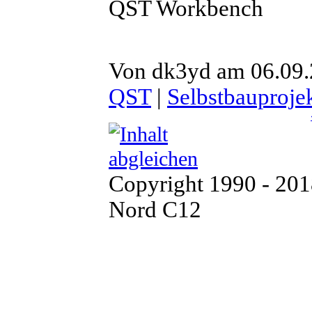
QST Workbench
Von dk3yd am 06.09.2
QST
|
Selbstbauproje
Copyright 1990 - 20
Nord C12