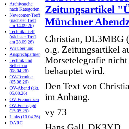
Archivsuche
Zeitungsartikel "
nach Kategorien
Newcomer-Treff
Münchner Abendze
(nächster Treff
am 14.09.26)
Technik-Treff
Christian, DL3MBG (
(nächster Treff
am 28.09.26)
o.g. Zeitungsartikel a
Wir über uns
Ansprechpartner
Morsetelegrafie nicht 
Technik und
Selbstbau
behauptet wird.
(08.04.26)
OV-Termine
(05.08.26)
Den Text von Christia
OV-Abend (akt.
05.08.26)
im Anhang.
OV-Frequenzen
OV-Fuchsjagd
vy 73
(15.05.25)
Links (10.04.26)
DARC
Hans Gall, DK3YD