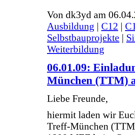
Von dk3yd am 06.04.2
Ausbildung
|
C12
|
C
Selbstbauprojekte
|
S
Weiterbildung
06.01.09: Einladu
München (TTM) a
Liebe Freunde,
hiermit laden wir Euc
Treff-München (TTM) 