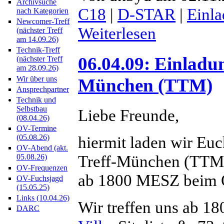
Archivsuche
C18
|
D-STAR
|
Einl
nach Kategorien
Newcomer-Treff
Weiterlesen
(nächster Treff
am 14.09.26)
Technik-Treff
06.04.09: Einladu
(nächster Treff
am 28.09.26)
Wir über uns
München (TTM)
Ansprechpartner
Technik und
Selbstbau
Liebe Freunde,
(08.04.26)
OV-Termine
hiermit laden wir Euc
(05.08.26)
OV-Abend (akt.
Treff-München (TTM)
05.08.26)
OV-Frequenzen
ab 1800 MESZ beim 
OV-Fuchsjagd
(15.05.25)
Links (10.04.26)
Wir treffen uns ab 
DARC