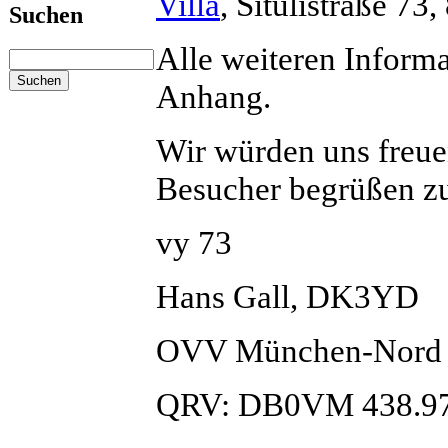
Villa
, Situlistraße 7
Suchen
Alle weiteren Informa
Anhang.
Wir würden uns freuen
Besucher begrüßen z
vy 73
Hans Gall, DK3YD
OVV München-Nord
QRV: DB0VM 438.9