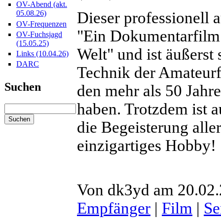
OV-Abend (akt.
Dieser professionell 
05.08.26)
OV-Frequenzen
"Ein Dokumentarfilm 
OV-Fuchsjagd
(15.05.25)
Welt" und ist äußerst 
Links (10.04.26)
DARC
Technik der Amateurf
Suchen
den mehr als 50 Jahr
haben. Trotzdem ist a
die Begeisterung alle
einzigartiges Hobby!
Von dk3yd am 20.02.
Empfänger
|
Film
|
Se