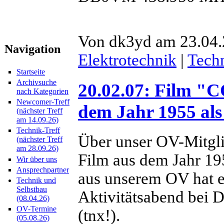
Von dk3yd am 23.04.
Navigation
Elektrotechnik
|
Tech
Startseite
Archivsuche
20.02.07: Film
nach Kategorien
Newcomer-Treff
dem Jahr 1955 al
(nächster Treff
am 14.09.26)
Technik-Treff
Über unser OV-Mitgl
(nächster Treff
am 28.09.26)
Film aus dem Jahr 19
Wir über uns
Ansprechpartner
aus unserem OV hat 
Technik und
Selbstbau
Aktivitätsabend bei
(08.04.26)
OV-Termine
(tnx!).
(05.08.26)