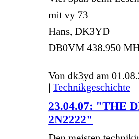
mit vy 73
Hans, DK3YD
DB0VM 438.950 MH
Von dk3yd am 01.08.
|
Technikgeschichte
23.04.07: "TH
2N2222"
Den meisten technikin