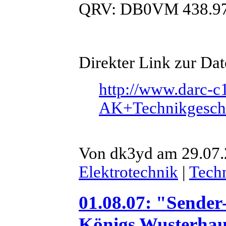
QRV: DB0VM 438.9
Direkter Link zur Da
http://www.darc-c
AK+Technikgeschi
Von dk3yd am 29.07.2
Elektrotechnik
|
Tech
01.08.07: "Sende
Königs Wusterhaus