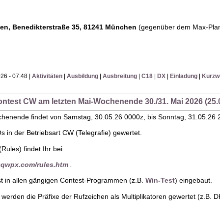
ten, Benedikterstraße 35, 81241 München
(gegenüber dem Max-Pla
26 - 07:48 |
Aktivitäten
|
Ausbildung
|
Ausbreitung
|
C18
|
DX
|
Einladung
|
Kurzw
ntest CW am letzten Mai-Wochenende 30./31. Mai 2026 (25.
henende findet von Samstag, 30.05.26 0000z, bis Sonntag, 31.05.26 
 in der Betriebsart CW (Telegrafie) gewertet.
Rules) findet Ihr bei
cqwpx.com/rules.htm
.
t in allen gängigen Contest-Programmen (z.B.
Win-Test
) eingebaut.
werden die Präfixe der Rufzeichen als Multiplikatoren gewertet (z.B.