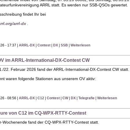
teurfunkvereinigung ARRL statt. Es werden nur SSB-QSOs gewertet.
sschreibung findet Ihr bei
rl.org/arrl-dx
.
26 - 17:37 |
ARRL-DX
|
Contest
|
DX
|
SSB
|
Weiterlesen
 OV im ARRL-International-DX-Contest CW
22. Februar 2026 fand der ARRL-International-DX-Contest CW statt.
nnt waren folgende Stationen aus unserem OV aktiv:
26 - 08:56 |
ARRL-DX
|
C12
|
Contest
|
CW
|
DX
|
Telegrafie
|
Weiterlesen
teure von C12 im CQ-WPX-RTTY-Contest
r-Wochenende fand der CQ-WPX-RTTY-Contest statt.