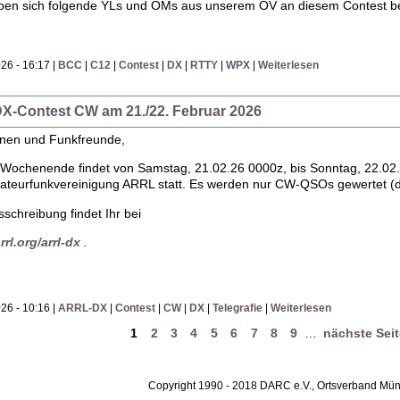
ben sich folgende YLs und OMs aus unserem OV an diesem Contest bet
26 - 16:17 |
BCC
|
C12
|
Contest
|
DX
|
RTTY
|
WPX
|
Weiterlesen
DX-Contest CW am 21./22. Februar 2026
nnen und Funkfreunde,
-Wochenende findet von Samstag, 21.02.26 0000z, bis Sonntag, 22.02.
teurfunkvereinigung ARRL statt. Es werden nur CW-QSOs gewertet (de
sschreibung findet Ihr bei
rl.org/arrl-dx
.
26 - 10:16 |
ARRL-DX
|
Contest
|
CW
|
DX
|
Telegrafie
|
Weiterlesen
1
2
3
4
5
6
7
8
9
…
nächste Seit
Copyright 1990 - 2018 DARC e.V., Ortsverband M