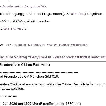
rrl.org/iaru-hf-championship
.
st in allen gängigen Contest-Programmen (z.B.
Win-Test
) eingebaut.
in SSB und CW gearbeitet werden.
die
WRTC2026
statt.
26 - 07:48 |
Contest
|
DX
|
IARU-HF-WC
|
WRTC2026
|
Weiterlesen
ung zum Vortrag "Greyline-DX - Wissenschaft trifft Amate
 Einladung von C18 an Euch weiter:
-------------------------------------------------------------------
r und Freunde des OV München-Süd C18:
den OV-Abend erwarten wir zahlreiche Gäste. Deshalb haben wir uns 
m auszuweichen.
et daher am
. Juli 2026 um 1900 Uhr
(Eintreffen ab ca. 1830 Uhr)