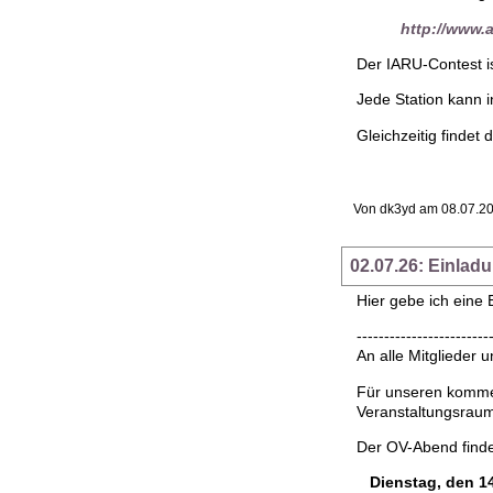
http://www.a
Der IARU-Contest i
Jede Station kann 
Gleichzeitig findet 
Von dk3yd am 08.07.20
02.07.26: Einlad
Hier gebe ich eine
------------------------
An alle Mitgliede
Für unseren kommen
Veranstaltungsrau
Der OV-Abend find
Dienstag, den 14