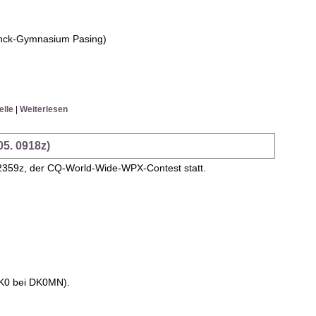
nck-Gymnasium Pasing)
elle
|
Weiterlesen
05. 0918z)
2359z, der CQ-World-Wide-WPX-Contest statt.
 DK0 bei DK0MN).