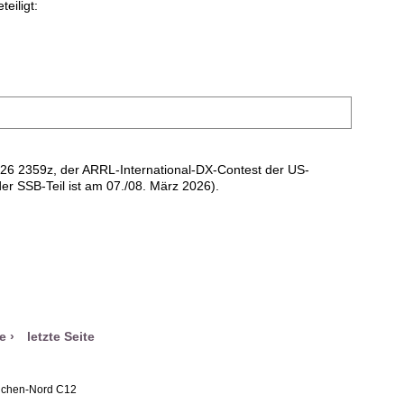
eiligt:
26 2359z, der ARRL-International-DX-Contest der US-
r SSB-Teil ist am 07./08. März 2026).
e ›
letzte Seite
ünchen-Nord C12