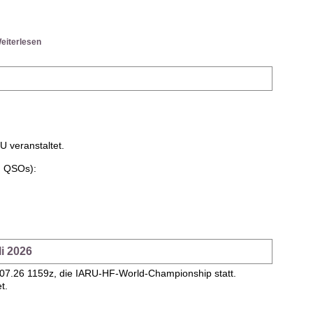
eiterlesen
 veranstaltet.
h QSOs):
i 2026
.07.26 1159z, die IARU-HF-World-Championship statt.
t.