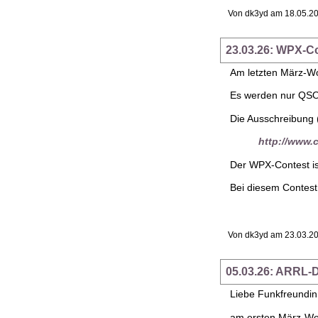
Von dk3yd am 18.05.20
23.03.26: WPX-C
Am letzten März-Wo
Es werden nur QSOs
Die Ausschreibung (
http://www.
Der WPX-Contest is
Bei diesem Contest 
Von dk3yd am 23.03.20
05.03.26: ARRL-
Liebe Funkfreundi
am ersten März-Woc