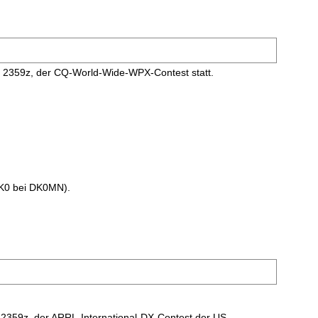
6 2359z, der CQ-World-Wide-WPX-Contest statt.
 DK0 bei DK0MN).
2359z, der ARRL-International-DX-Contest der US-