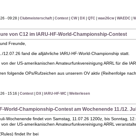
26 - 09:28 |
Clubmeisterschaft
|
Contest
|
CW
|
DX
|
QTC
|
wae26cw
|
WAEDC
|
W
teure von C12 im IARU-HF-World-Championship-Contest
 und Freunde,
12.07.26 fand die alljährliche IARU-HF-World-Championship statt.
d von der US-amerikanischen Amateurfunkvereinigung ARRL für die IARU
ren folgende OPs/Rufzeichen aus unserem OV aktiv (Reihenfolge nac
26 - 15:16 |
Contest
|
DX
|
IARU-HF-WC
|
Weiterlesen
HF-World-Championship-Contest am Wochenende 11./12. Jul
Juli-Wochenende findet von Samstag, 11.07.26 1200z, bis Sonntag, 12
d von der US-amerikanischen Amateurfunkvereinigung ARRL veranstalte
Rules) findet Ihr bei