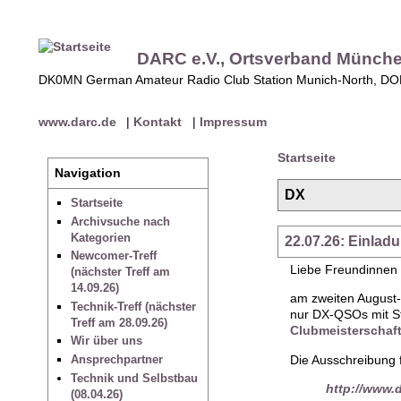
DARC e.V., Ortsverband Münch
DK0MN German Amateur Radio Club Station Munich-North, D
www.darc.de
|
Kontakt
|
Impressum
Startseite
Navigation
DX
Startseite
Archivsuche nach
Kategorien
22.07.26: Einla
Newcomer-Treff
Liebe Freundinnen
(nächster Treff am
14.09.26)
am zweiten August-
Technik-Treff (nächster
nur DX-QSOs mit St
Treff am 28.09.26)
Clubmeisterschaf
Wir über uns
Die Ausschreibung f
Ansprechpartner
Technik und Selbstbau
http://www.d
(08.04.26)