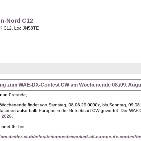
en-Nord C12
OK C12, Loc JN58TE
dung zum WAE-DX-Contest CW am Wochenende 08./09. Augu
 und Freunde,
Wochenende findet von Samstag, 08.08.26 0000z, bis Sonntag, 09.08
ationen außerhalb Europas in der Betriebsart CW gewertet. Der WAEDC
t 2026
.
indet Ihr bei
arc.de/der-club/referate/conteste/worked-all-europe-dx-contest/r