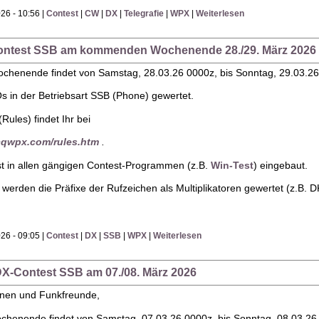
26 - 10:56 |
Contest
|
CW
|
DX
|
Telegrafie
|
WPX
|
Weiterlesen
ontest SSB am kommenden Wochenende 28./29. März 2026
chenende findet von Samstag, 28.03.26 0000z, bis Sonntag, 29.03.2
 in der Betriebsart SSB (Phone) gewertet.
Rules) findet Ihr bei
cqwpx.com/rules.htm
.
t in allen gängigen Contest-Programmen (z.B.
Win-Test
) eingebaut.
werden die Präfixe der Rufzeichen als Multiplikatoren gewertet (z.B.
26 - 09:05 |
Contest
|
DX
|
SSB
|
WPX
|
Weiterlesen
DX-Contest SSB am 07./08. März 2026
nnen und Funkfreunde,
henende findet von Samstag, 07.03.26 0000z, bis Sonntag, 08.03.26 