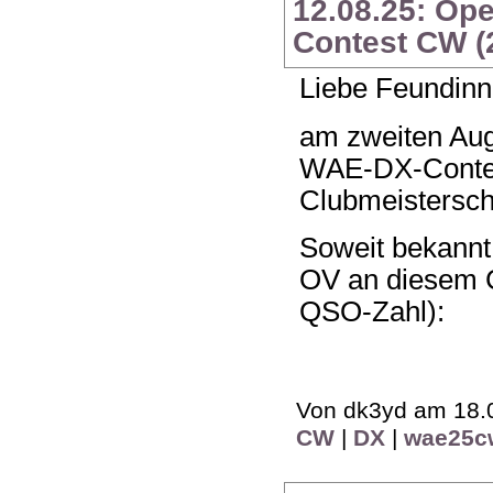
12.08.25: Op
Contest CW (
Liebe Feundinn
am zweiten Aug
WAE-DX-Contes
Clubmeistersch
Soweit bekannt
OV an diesem C
QSO-Zahl):
Von dk3yd am 18.0
CW
|
DX
|
wae25c