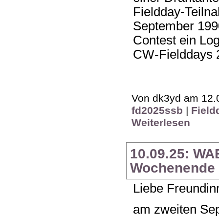
Fieldday-Teiln
September 1990
Contest ein Log
CW-Fielddays 2
Von dk3yd am 12.0
fd2025ssb
|
Field
Weiterlesen
10.09.25: WA
Wochenende 1
Liebe Freundin
am zweiten Se