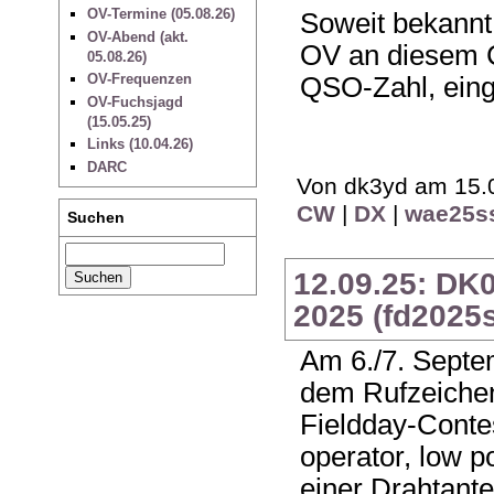
OV-Termine (05.08.26)
Soweit bekannt
OV-Abend (akt.
OV an diesem C
05.08.26)
OV-Frequenzen
QSO-Zahl, eing
OV-Fuchsjagd
(15.05.25)
Links (10.04.26)
DARC
Von dk3yd am 15.0
CW
|
DX
|
wae25s
Suchen
12.09.25: DK
2025 (fd2025s
Am 6./7. Septe
dem Rufzeich
Fieldday-Contes
operator, low 
einer Drahtante