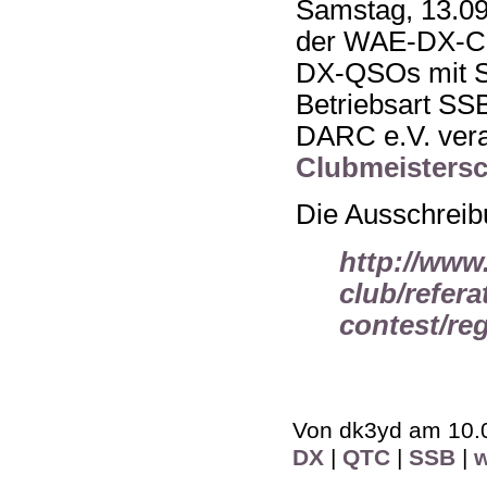
Samstag, 13.09
der WAE-DX-Co
DX-QSOs mit St
Betriebsart S
DARC e.V. vera
Clubmeistersc
Die Ausschreibu
http://www
club/refera
contest/reg
Von dk3yd am 10.0
DX
|
QTC
|
SSB
|