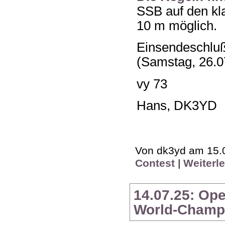
SSB auf den kl
10 m möglich.
Einsendeschluß
(Samstag, 26.0
vy 73
Hans, DK3YD
Von dk3yd am 15.0
Contest
|
Weiterl
14.07.25: Op
World-Champ