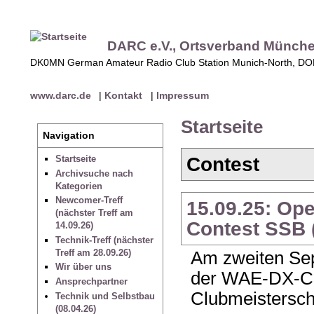
DARC e.V., Ortsverband Münch
DK0MN German Amateur Radio Club Station Munich-North, D
www.darc.de
|
Kontakt
|
Impressum
Startseite
Navigation
Contest
Startseite
Archivsuche nach
Kategorien
Newcomer-Treff
15.09.25: Op
(nächster Treff am
Contest SSB (
14.09.26)
Technik-Treff (nächster
Treff am 28.09.26)
Am zweiten Se
Wir über uns
der WAE-DX-Co
Ansprechpartner
Clubmeistersch
Technik und Selbstbau
(08.04.26)