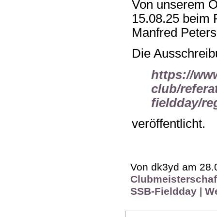
Von unserem O
15.08.25 beim 
Manfred Peter
Die Ausschreibu
https://ww
club/refera
fieldday/re
veröffentlicht.
Von dk3yd am 28.0
Clubmeisterschaf
SSB-Fieldday
|
We