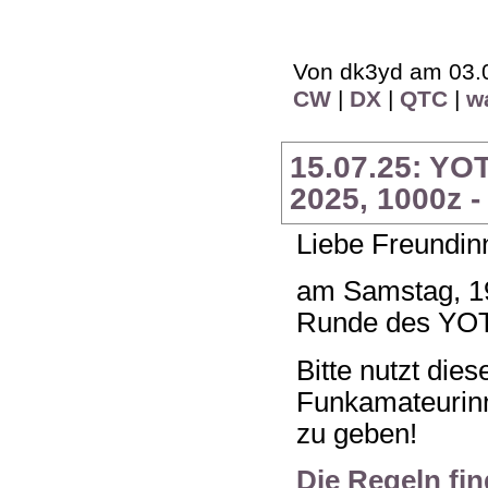
Von dk3yd am 03.0
CW
|
DX
|
QTC
|
w
15.07.25: YO
2025, 1000z -
Liebe Freundin
am Samstag, 19
Runde des YOTA
Bitte nutzt die
Funkamateurin
zu geben!
Die Regeln find