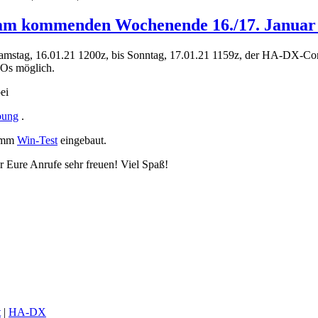
 am kommenden Wochenende 16./17. Januar
stag, 16.01.21 1200z, bis Sonntag, 17.01.21 1159z, der HA-DX-Con
SOs möglich.
ei
bung
.
ramm
Win-Test
eingebaut.
 Eure Anrufe sehr freuen! Viel Spaß!
t
|
HA-DX