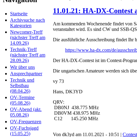
11.01.21: HA-DX-Contest
Startseite
Archivsuche nach
Am kommenden Wochenende findet von Sam
Kategorien
veranstaltet wird. Es sind CW und SSB-Q
Newcomer-Treff
(nächster Treff am
Die ausführliche Ausschreibung findet Ihr b
14.09.26)
Technik-Treff
https://www.ha-dx.com/de/ausschrei
(nächster Treff am
Der HA-DX-Contest ist im Contest-Prog
28.09.26)
Wir über uns
Die ungarischen Amateure werden sich über
Ansprechpartner
Technik und
vy 73
Selbstbau
(08.04.26)
Hans, DK3YD
OV-Termine
QRV:
(05.08.26)
DB0NJ 438.775 MHz
OV-Abend (akt.
DB0VM 438.975 MHz
05.08.26)
C12 145.250 MHz
OV-Frequenzen
OV-Fuchsjagd
(15.05.25)
Von dk3yd am 11.01.2021 - 10:51 |
Contes