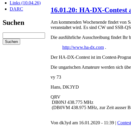
Links (10.04.26)
16.01.20: HA-DX-Contest
DARC
Suchen
Am kommenden Wochenende findet von Sam
veranstaltet wird. Es sind CW und SSB-Q
Die ausführliche Ausschreibung findet Ihr b
http://www.ha-dx.com
.
Der HA-DX-Contest ist im Contest-Prog
Die ungarischen Amateure werden sich über
vy 73
Hans, DK3YD
QRV
DB0NJ 438.775 MHz
(DB0VM 438.975 MHz, zur Zeit ausser Be
Von dk3yd am 16.01.2020 - 11:39 |
Contes