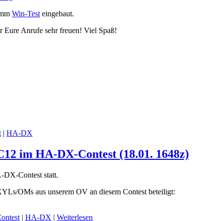
ramm
Win-Test
eingebaut.
 Eure Anrufe sehr freuen! Viel Spaß!
t
|
HA-DX
C12 im HA-DX-Contest (18.01. 1648z)
DX-Contest statt.
XYLs/OMs aus unserem OV an diesem Contest beteiligt:
ontest
|
HA-DX
|
Weiterlesen