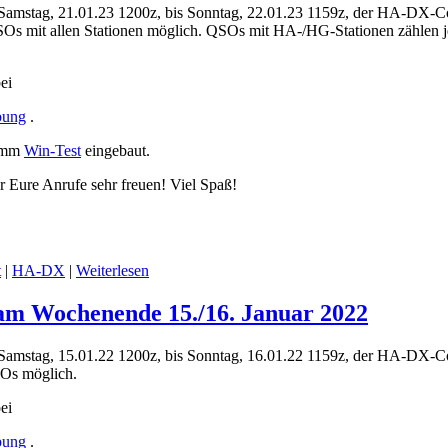
 Samstag, 21.01.23 1200z, bis Sonntag, 22.01.23 1159z, der HA-DX-C
Os mit allen Stationen möglich. QSOs mit HA-/HG-Stationen zählen j
ei
bung
.
ramm
Win-Test
eingebaut.
 Eure Anrufe sehr freuen! Viel Spaß!
t
|
HA-DX
|
Weiterlesen
am Wochenende 15./16. Januar 2022
 Samstag, 15.01.22 1200z, bis Sonntag, 16.01.22 1159z, der HA-DX-C
SOs möglich.
ei
bung
.