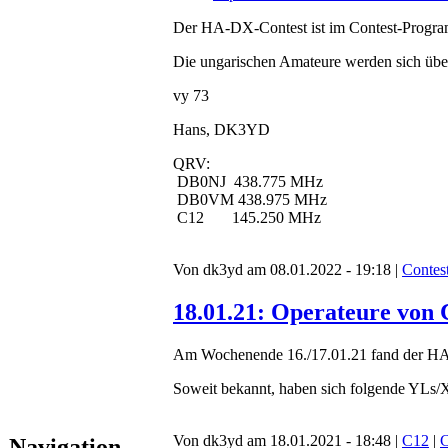
Der HA-DX-Contest ist im Contest-Prog
Die ungarischen Amateure werden sich über
vy 73
Hans, DK3YD
QRV:
DB0NJ 438.775 MHz
DB0VM 438.975 MHz
C12 145.250 MHz
Von dk3yd am 08.01.2022 - 19:18 |
Contes
18.01.21: Operateure von 
Am Wochenende 16./17.01.21 fand der HA-
Soweit bekannt, haben sich folgende YLs/
Von dk3yd am 18.01.2021 - 18:48 |
C12
|
C
Navigation