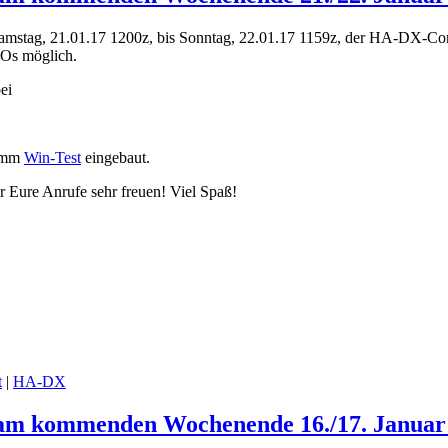
stag, 21.01.17 1200z, bis Sonntag, 22.01.17 1159z, der HA-DX-Con
SOs möglich.
ei
ramm
Win-Test
eingebaut.
 Eure Anrufe sehr freuen! Viel Spaß!
t
|
HA-DX
 am kommenden Wochenende 16./17. Januar