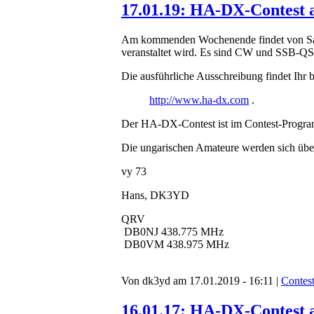
17.01.19: HA-DX-Contest
Am kommenden Wochenende findet von Sam
veranstaltet wird. Es sind CW und SSB-Q
Die ausführliche Ausschreibung findet Ihr b
http://www.ha-dx.com
.
Der HA-DX-Contest ist im Contest-Prog
Die ungarischen Amateure werden sich über
vy 73
Hans, DK3YD
QRV
DB0NJ 438.775 MHz
DB0VM 438.975 MHz
Von dk3yd am 17.01.2019 - 16:11 |
Contes
16.01.17: HA-DX-Contest