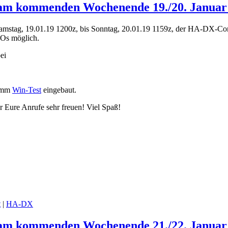
 am kommenden Wochenende 19./20. Januar
stag, 19.01.19 1200z, bis Sonntag, 20.01.19 1159z, der HA-DX-Con
SOs möglich.
ei
ramm
Win-Test
eingebaut.
 Eure Anrufe sehr freuen! Viel Spaß!
t
|
HA-DX
 am kommenden Wochenende 21./22. Januar