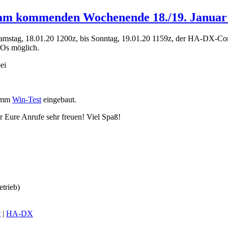
 am kommenden Wochenende 18./19. Januar
stag, 18.01.20 1200z, bis Sonntag, 19.01.20 1159z, der HA-DX-Con
SOs möglich.
ei
ramm
Win-Test
eingebaut.
 Eure Anrufe sehr freuen! Viel Spaß!
trieb)
t
|
HA-DX