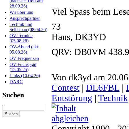
(nächster Treff am
28.09.26)
Viel Spass beim Les
Wir über uns
Ansprechpartner
73
Technik und
Selbstbau (08.04.26)
Hans, DK3YD
OV-Termine
(05.08.26)
OV-Abend (akt.
QRV: DB0VM 438.
05.08.26)
OV-Frequenzen
OV-Fuchsjagd
(15.05.25)
Von dk3yd am 20.06.
Links (10.04.26)
DARC
Contest
|
DL6FBL
|
Suchen
Entstörung
|
Technik
Copyright 1990 - 2