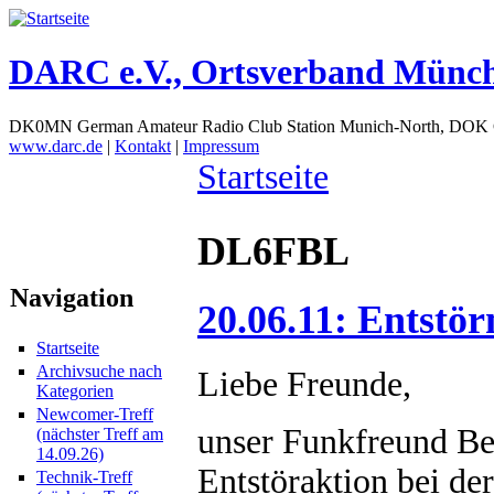
DARC e.V., Ortsverband Münc
DK0MN German Amateur Radio Club Station Munich-North, DOK
www.darc.de
|
Kontakt
|
Impressum
Startseite
DL6FBL
Navigation
20.06.11: Entst
Startseite
Archivsuche nach
Liebe Freunde,
Kategorien
Newcomer-Treff
unser Funkfreund 
(nächster Treff am
14.09.26)
Entstöraktion bei d
Technik-Treff