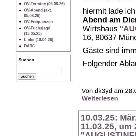
OV-Termine (05.08.26)
hiermit lade ic
OV-Abend (akt.
05.08.26)
Abend am Dien
OV-Frequenzen
Wirtshaus
"AU
OV-Fuchsjagd
(15.05.25)
16, 80637 Münc
Links (10.04.26)
DARC
Gäste sind imm
Suchen
Folgender Ablau
Von dk3yd am 28.0
Weiterlesen
10.03.25: Mä
11.03.25, um
"AUGUSTINE