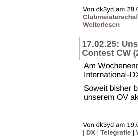
Von dk3yd am 28.0
Clubmeisterschaf
Weiterlesen
17.02.25: Un
Contest CW (
Am Wochenende
International-D
Soweit bisher 
unserem OV akt
Von dk3yd am 19.0
|
DX
|
Telegrafie
|