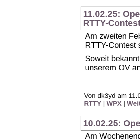
11.02.25: Op
RTTY-Contes
Am zweiten Fe
RTTY-Contest s
Soweit bekannt
unserem OV an 
Von dk3yd am 11.0
RTTY
|
WPX
|
Wei
10.02.25: Op
Am Wochenende