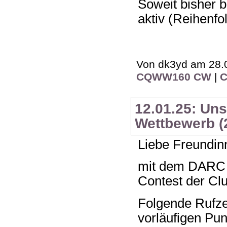
Soweit bisher 
aktiv (Reihenf
Von dk3yd am 28.0
CQWW160 CW
|
12.01.25: Un
Wettbewerb (
Liebe Freundin
mit dem DARC -
Contest der Clu
Folgende Rufzei
vorläufigen Pun