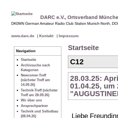
DARC e.V., Ortsverband Münch
DK0MN German Amateur Radio Club Station Munich-North, D
www.darc.de
|
Kontakt
|
Impressum
Startseite
Navigation
C12
Startseite
Archivsuche nach
Kategorien
Newcomer-Treff
28.03.25: Ap
(nächster Treff am
01.04.25, um
14.09.26)
Technik-Treff (nächster
"AUGUSTINE
Treff am 28.09.26)
Wir über uns
Ansprechpartner
Technik und Selbstbau
Liebe Freundin
(08.04.26)