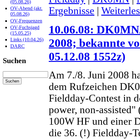
(05.08.26)
Ergebnisse
|
Weiterle
OV-Abend (akt.
05.08.26)
OV-Frequenzen
10.06.08: DK0MN/
OV-Fuchsjagd
(15.05.25)
2008; bekannte vo
Links (10.04.26)
DARC
05.12.08 1552z)
Suchen
Am 7./8. Juni 2008 ha
dem Rufzeichen DK
Fieldday-Contest in d
power, non-assisted" 
100W HF und einer D
die 36. (!) Fieldday