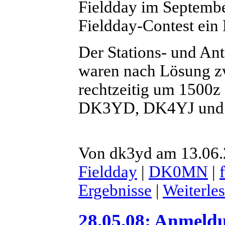
Fieldday im Septembe
Fieldday-Contest ein 
Der Stations- und Ant
waren nach Lösung z
rechtzeitig um 1500
DK3YD, DK4YJ und
Von dk3yd am 13.06.
Fieldday
|
DK0MN
|
Ergebnisse
|
Weiterle
28.05.08: Anmel