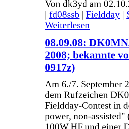
Von dk3yd am 02.10.
|
fd08ssb
|
Fieldday
|
Weiterlesen
08.09.08: DK0MN/
2008; bekannte vo
0917z)
Am 6./7. September 2
dem Rufzeichen DK
Fieldday-Contest in d
power, non-assisted" 
100W HF und einer D