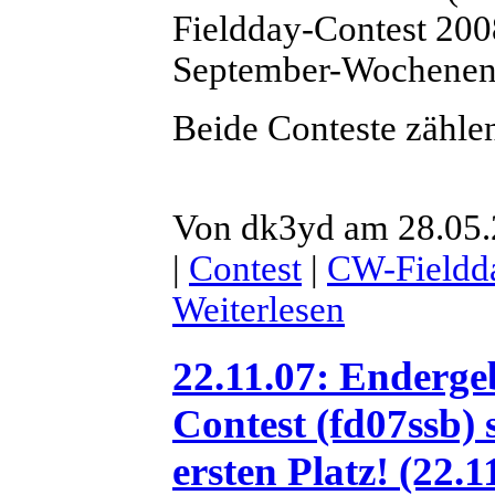
Fieldday-Contest 2008
September-Wochenend
Beide Conteste zähle
Von dk3yd am 28.05.
|
Contest
|
CW-Fieldd
Weiterlesen
22.11.07: Enderge
Contest (fd07ssb
ersten Platz! (22.1