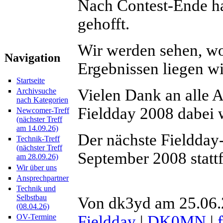
Nach Contest-Ende ha
gehofft.
Wir werden sehen, w
Navigation
Ergebnissen liegen wi
Startseite
Vielen Dank an alle 
Archivsuche
nach Kategorien
Fieldday 2008 dabei 
Newcomer-Treff
(nächster Treff
am 14.09.26)
Der nächste Fieldday
Technik-Treff
(nächster Treff
September 2008 statt
am 28.09.26)
Wir über uns
Ansprechpartner
Technik und
Selbstbau
Von dk3yd am 25.06.
(08.04.26)
Fieldday
|
DK0MN
|
OV-Termine