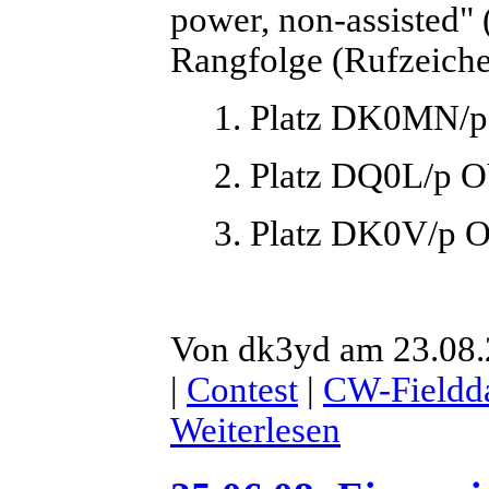
power, non-assisted" 
Rangfolge (Rufzeich
1. Platz DK0MN/
2. Platz DQ0L/p 
3. Platz DK0V/p O
Von dk3yd am 23.08.
|
Contest
|
CW-Fieldd
Weiterlesen