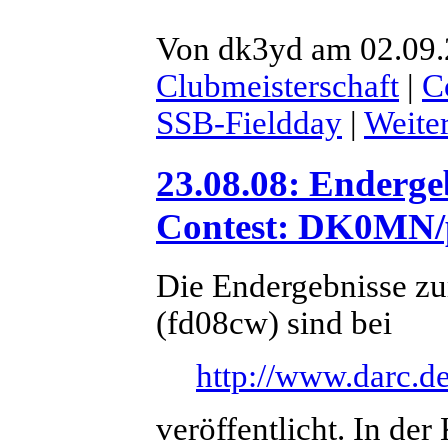
Von dk3yd am 02.09.2
Clubmeisterschaft
|
C
SSB-Fieldday
|
Weite
23.08.08: Enderg
Contest: DK0MN/p 
Die Endergebnisse z
(fd08cw) sind bei
http://www.darc.de
veröffentlicht. In der