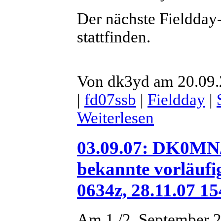
Der nächste Fieldday
stattfinden.
Von dk3yd am 20.09.
|
fd07ssb
|
Fieldday
|
Weiterlesen
03.09.07: DK0MN/
bekannte vorläufi
0634z, 28.11.07 15
Am 1./2. September 2