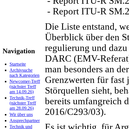
- Report ITU-R SM.
- Report ITU-R SM.
Die Liste entstand, we
Überblick über den 
regulierung und dazu 
Navigation
DARC (EMV-Referat) 
Startseite
man besonders an der
Archivsuche
nach Kategorien
Grenzwerten für fast
Newcomer-Treff
(nächster Treff
Störquellen sieht, be
am 14.09.26)
Technik-Treff
bereits umfangreich
(nächster Treff
am 28.09.26)
2016/C293/03).
Wir über uns
Ansprechpartner
Es ist wichtig, für A
Technik und