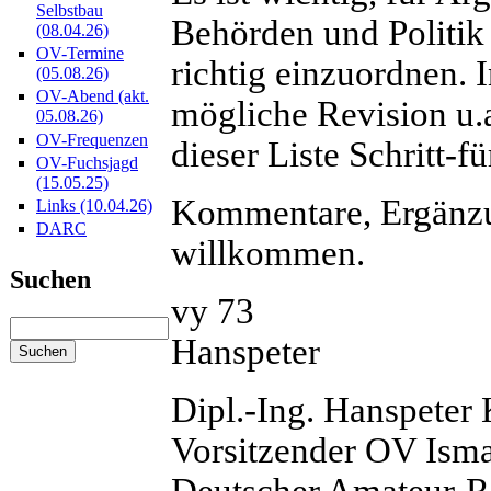
Selbstbau
Behörden und Politik
(08.04.26)
OV-Termine
richtig einzuordnen. 
(05.08.26)
OV-Abend (akt.
mögliche Revision u.
05.08.26)
OV-Frequenzen
dieser Liste Schritt-
OV-Fuchsjagd
(15.05.25)
Kommentare, Ergänzu
Links (10.04.26)
DARC
willkommen.
Suchen
vy 73
Hanspeter
Dipl.-Ing. Hanspete
Vorsitzender OV Ism
Deutscher Amateur-R