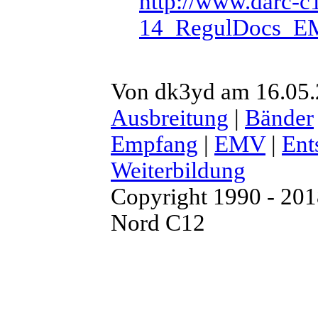
http://www.darc-c1
14_RegulDocs_E
Von dk3yd am 16.05.2
Ausbreitung
|
Bänder
Empfang
|
EMV
|
Ent
Weiterbildung
Copyright 1990 - 20
Nord C12