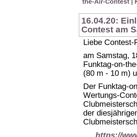
the-Air-Contest
|
16.04.20: Ein
Contest am S
Liebe Contest-
am Samstag, 18
Funktag-on-the
(80 m - 10 m) 
Der Funktag-on-
Wertungs-Conte
Clubmeistersch
der diesjährige
Clubmeisterscha
https://ww