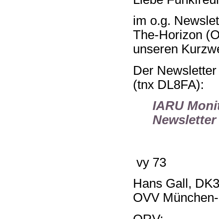
im o.g. Newsle
The-Horizon (O
unseren Kurzw
Der Newsletter 
(tnx DL8FA):
IARU Monit
Newsletter
vy 73
Hans Gall, DK
OVV München-
QRV: