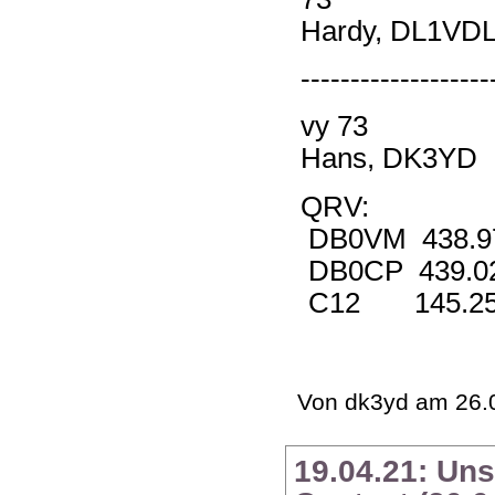
Hardy, DL1VD
-------------------
vy 73
Hans, DK3YD
QRV:
DB0VM 438.9
DB0CP 439.0
C12 145.25
Von dk3yd am 26.0
19.04.21: Uns