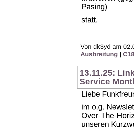
Pasing)
statt.
Von dk3yd am 02.0
Ausbreitung
|
C1
13.11.25: Lin
Service Month
Liebe Funkfreu
im o.g. Newsle
Over-The-Horiz
unseren Kurzw