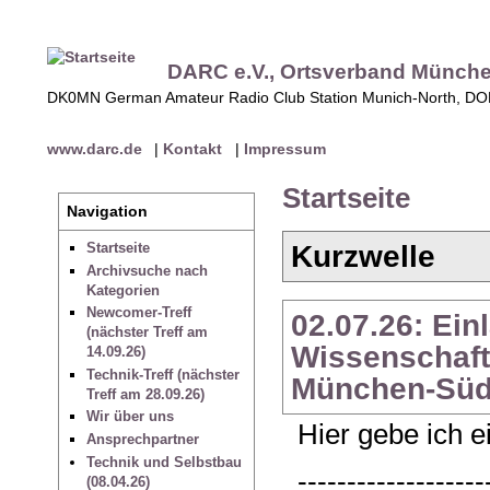
DARC e.V., Ortsverband Münch
DK0MN German Amateur Radio Club Station Munich-North, D
www.darc.de
|
Kontakt
|
Impressum
Startseite
Navigation
Kurzwelle
Startseite
Archivsuche nach
Kategorien
Newcomer-Treff
02.07.26: Ein
(nächster Treff am
Wissenschaft
14.09.26)
Technik-Treff (nächster
München-Süd
Treff am 28.09.26)
Wir über uns
Hier gebe ich 
Ansprechpartner
Technik und Selbstbau
-------------------
(08.04.26)