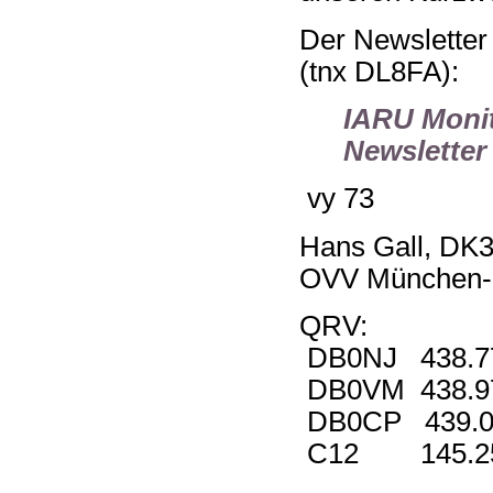
Der Newsletter 
(tnx DL8FA):
IARU Monit
Newsletter
vy 73
Hans Gall, DK
OVV München-
QRV:
DB0NJ 438.7
DB0VM 438.9
DB0CP 439.0
C12 145.25