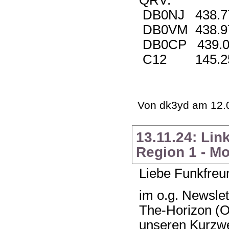
DB0NJ 438.7
DB0VM 438.9
DB0CP 439.0
C12 145.25
Von dk3yd am 12.0
13.11.24: Li
Region 1 - M
Liebe Funkfreu
im o.g. Newsle
The-Horizon (O
unseren Kurzw