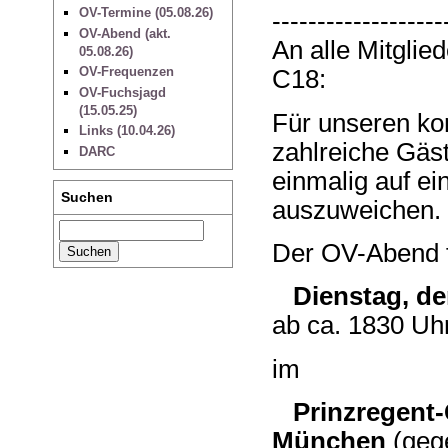
OV-Termine (05.08.26)
-------------------
OV-Abend (akt.
An alle Mitgli
05.08.26)
OV-Frequenzen
C18:
OV-Fuchsjagd
(15.05.25)
Für unseren k
Links (10.04.26)
zahlreiche Gäs
DARC
einmalig auf e
Suchen
auszuweichen.
Der OV-Abend f
Dienstag, den
ab ca. 1830 Uh
im
Prinzregent-
München
(geg