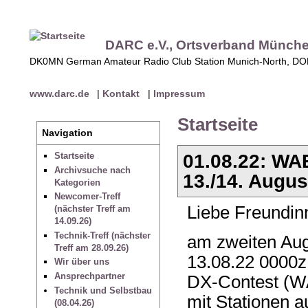
DARC e.V., Ortsverband Münch
DK0MN German Amateur Radio Club Station Munich-North, D
www.darc.de
|
Kontakt
|
Impressum
Startseite
Navigation
01.08.22: W
Startseite
Archivsuche nach
13./14. Augus
Kategorien
Newcomer-Treff
Liebe Freundin
(nächster Treff am
14.09.26)
Technik-Treff (nächster
am zweiten Au
Treff am 28.09.26)
13.08.22 0000z
Wir über uns
Ansprechpartner
DX-Contest (W
Technik und Selbstbau
mit Stationen 
(08.04.26)