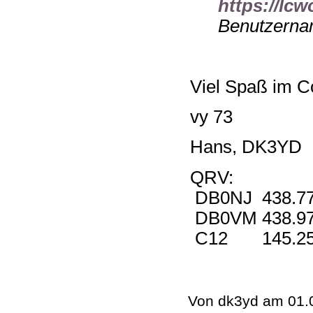
https://lcw
Benutzernam
Viel Spaß im C
vy 73
Hans, DK3YD
QRV:
DB0NJ 438.7
DB0VM 438.9
C12 145.25
Von dk3yd am 01.0