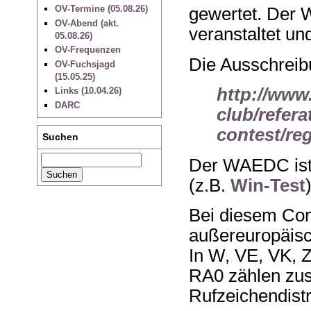
OV-Termine (05.08.26)
gewertet. Der
OV-Abend (akt.
veranstaltet u
05.08.26)
OV-Frequenzen
Die Ausschreibu
OV-Fuchsjagd
(15.05.25)
http://www
Links (10.04.26)
DARC
club/refera
contest/reg
Suchen
Der WAEDC ist
(z.B.
Win-Test
Bei diesem Cont
außereuropäisc
In W, VE, VK, 
RA0 zählen zus
Rufzeichendistri