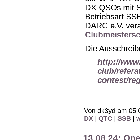
DX-QSOs mit St
Betriebsart S
DARC e.V. vera
Clubmeistersc
Die Ausschreibu
http://www
club/refera
contest/reg
Von dk3yd am 05.0
DX
|
QTC
|
SSB
|
13.08.24: Op