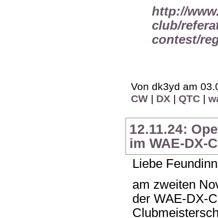
http://www
club/refera
contest/reg
Von dk3yd am 03.0
CW
|
DX
|
QTC
|
w
12.11.24: Op
im WAE-DX-C
Liebe Feundinn
am zweiten No
der WAE-DX-Co
Clubmeistersch