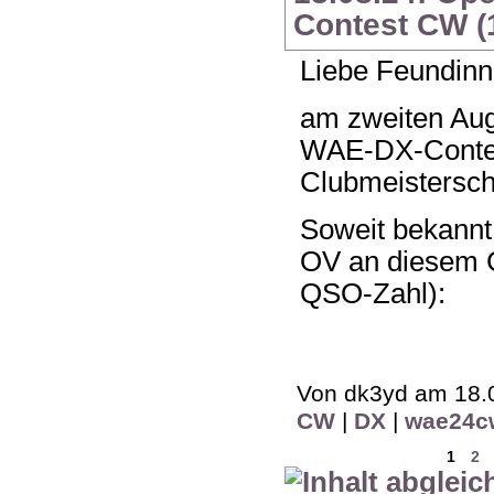
Contest CW (
Liebe Feundinn
am zweiten Aug
WAE-DX-Contes
Clubmeistersch
Soweit bekannt
OV an diesem C
QSO-Zahl):
Von dk3yd am 18.0
CW
|
DX
|
wae24c
1
2