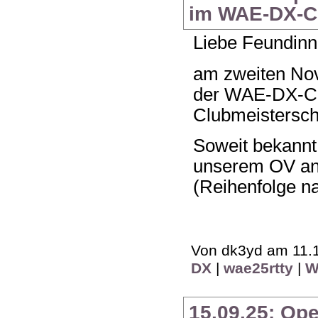
im WAE-DX-Co
Liebe Feundinn
am zweiten No
der WAE-DX-Co
Clubmeistersch
Soweit bekannt
unserem OV an
(Reihenfolge n
Von dk3yd am 11.1
DX
|
wae25rtty
|
W
15.09.25: Op