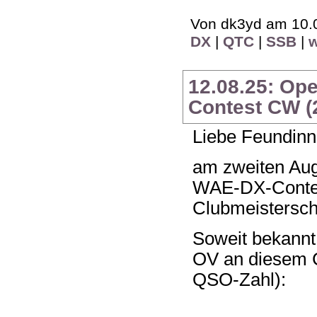
Von dk3yd am 10.0
DX
|
QTC
|
SSB
|
12.08.25: Op
Contest CW (
Liebe Feundinn
am zweiten Aug
WAE-DX-Contes
Clubmeistersch
Soweit bekannt
OV an diesem C
QSO-Zahl):