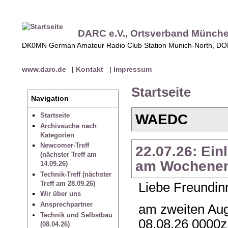
DARC e.V., Ortsverband Münch
DK0MN German Amateur Radio Club Station Munich-North, D
www.darc.de
|
Kontakt
|
Impressum
Startseite
Navigation
WAEDC
Startseite
Archivsuche nach
Kategorien
Newcomer-Treff
22.07.26: Ei
(nächster Treff am
am Wochenend
14.09.26)
Technik-Treff (nächster
Treff am 28.09.26)
Liebe Freundin
Wir über uns
Ansprechpartner
am zweiten Au
Technik und Selbstbau
08.08.26 0000z
(08.04.26)