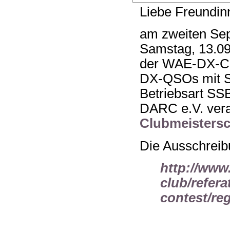
Liebe Freundin
am zweiten Se
Samstag, 13.09
der WAE-DX-Co
DX-QSOs mit St
Betriebsart S
DARC e.V. vera
Clubmeistersc
Die Ausschreibu
http://www
club/refera
contest/reg