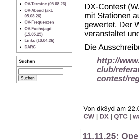
OV-Termine (05.08.26)
DX-Contest (W
OV-Abend (akt.
mit Stationen 
05.08.26)
OV-Frequenzen
gewertet. Der
OV-Fuchsjagd
veranstaltet und
(15.05.25)
Links (10.04.26)
Die Ausschreibu
DARC
http://www
Suchen
club/refera
contest/reg
Von dk3yd am 22.0
CW
|
DX
|
QTC
|
w
11.11.25: Op