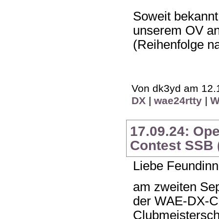
Soweit bekannt
unserem OV an
(Reihenfolge n
Von dk3yd am 12.1
DX
|
wae24rtty
|
W
17.09.24: Op
Contest SSB (
Liebe Feundinn
am zweiten Se
der WAE-DX-Co
Clubmeistersch