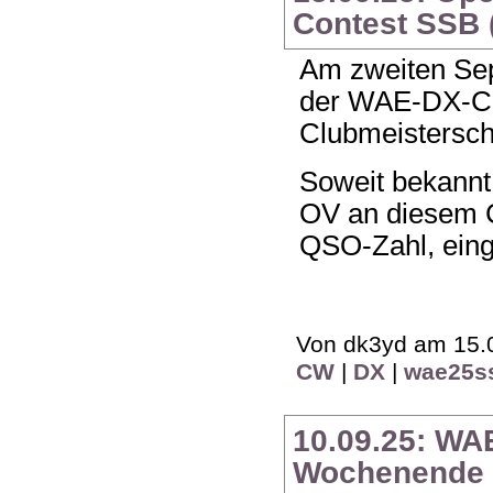
Contest SSB (
Am zweiten Se
der WAE-DX-Co
Clubmeistersch
Soweit bekannt
OV an diesem C
QSO-Zahl, eing
Von dk3yd am 15.0
CW
|
DX
|
wae25s
10.09.25: WA
Wochenende 1