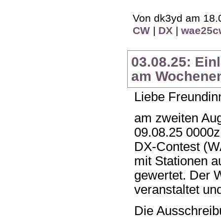
Von dk3yd am 18.0
CW
|
DX
|
wae25c
03.08.25: Ei
am Wochenend
Liebe Freundin
am zweiten Au
09.08.25 0000z
DX-Contest (W
mit Stationen 
gewertet. Der
veranstaltet und
Die Ausschreibu