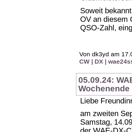
Soweit bekannt
OV an diesem C
QSO-Zahl, eing
Von dk3yd am 17.0
CW
|
DX
|
wae24s
05.09.24: WA
Wochenende 1
Liebe Freundin
am zweiten Se
Samstag, 14.09
der WAE-DX-Co