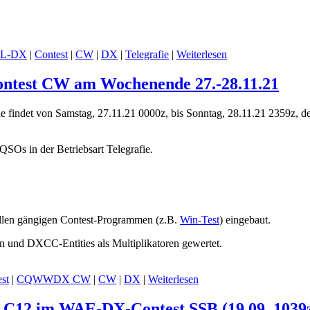
L-DX
|
Contest
|
CW
|
DX
|
Telegrafie
|
Weiterlesen
test CW am Wochenende 27.-28.11.21
 findet von Samstag, 27.11.21 0000z, bis Sonntag, 28.11.21 2359z,
SOs in der Betriebsart Telegrafie.
llen gängigen Contest-Programmen (z.B.
Win-Test
) eingebaut.
 und DXCC-Entities als Multiplikatoren gewertet.
st
|
CQWWDX CW
|
CW
|
DX
|
Weiterlesen
n C12 im WAE-DX-Contest SSB (19.09. 1039