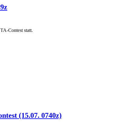
59z
TA-Contest statt.
test (15.07. 0740z)