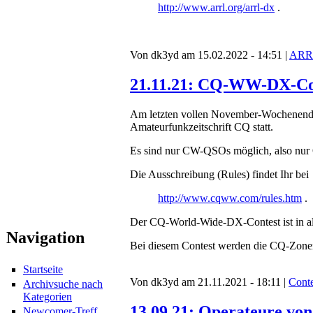
http://www.arrl.org/arrl-dx
.
Von dk3yd am 15.02.2022 - 14:51 |
ARR
21.11.21: CQ-WW-DX-Con
Am letzten vollen November-Wochenende
Amateurfunkzeitschrift CQ statt.
Es sind nur CW-QSOs möglich, also nur Q
Die Ausschreibung (Rules) findet Ihr bei
http://www.cqww.com/rules.htm
.
Der CQ-World-Wide-DX-Contest ist in a
Navigation
Bei diesem Contest werden die CQ-Zonen
Startseite
Von dk3yd am 21.11.2021 - 18:11 |
Conte
Archivsuche nach
Kategorien
13.09.21: Operateure vo
Newcomer-Treff