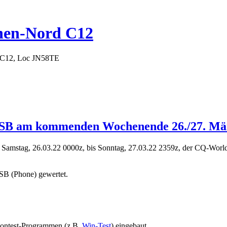
hen-Nord C12
 C12, Loc JN58TE
SSB am kommenden Wochenende 26./27. Mä
 Samstag, 26.03.22 0000z, bis Sonntag, 27.03.22 2359z, der CQ-Wor
SB (Phone) gewertet.
Contest-Programmen (z.B.
Win-Test
) eingebaut.