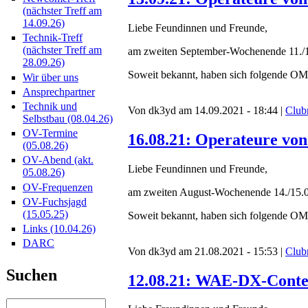
(nächster Treff am
14.09.26)
Liebe Feundinnen und Freunde,
Technik-Treff
(nächster Treff am
am zweiten September-Wochenende 11./1
28.09.26)
Soweit bekannt, haben sich folgende OMs
Wir über uns
Ansprechpartner
Technik und
Von dk3yd am 14.09.2021 - 18:44 |
Club
Selbstbau (08.04.26)
OV-Termine
16.08.21: Operateure vo
(05.08.26)
OV-Abend (akt.
Liebe Feundinnen und Freunde,
05.08.26)
OV-Frequenzen
am zweiten August-Wochenende 14./15.0
OV-Fuchsjagd
(15.05.25)
Soweit bekannt, haben sich folgende OMs
Links (10.04.26)
DARC
Von dk3yd am 21.08.2021 - 15:53 |
Club
Suchen
12.08.21: WAE-DX-Conte