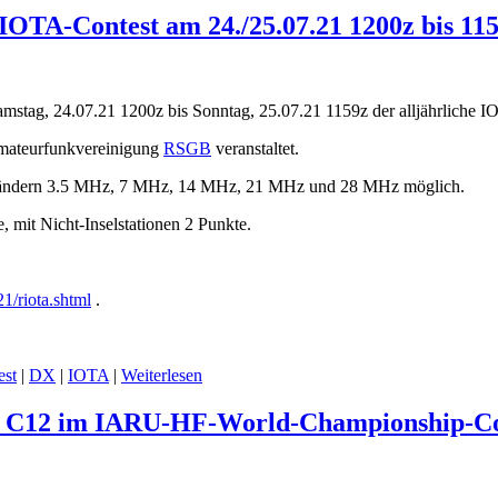
IOTA-Contest am 24./25.07.21 1200z bis 11
mstag, 24.07.21 1200z bis Sonntag, 25.07.21 1159z der alljährliche IO
Amateurfunkvereinigung
RSGB
veranstaltet.
 Bändern 3.5 MHz, 7 MHz, 14 MHz, 21 MHz und 28 MHz möglich.
, mit Nicht-Inselstationen 2 Punkte.
1/riota.shtml
.
est
|
DX
|
IOTA
|
Weiterlesen
n C12 im IARU-HF-World-Championship-Con