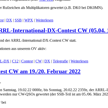
er Rufzeichen als Multiplikatoren gewertet (z.B. DK0 bei DK0MN).
est
|
DX
|
SSB
|
WPX
|
Weiterlesen
RRL-International-DX-Contest CW (05.04. 
nd der ARRL-International-DX-Contest CW statt.
ationen aus unserem OV aktiv:
L-DX
|
C12
|
Contest
|
CW
|
DX
|
Telegrafie
|
Weiterlesen
est CW am 19./20. Februar 2022
,
on Samstag, 19.02.22 0000z, bis Sonntag, 20.02.22 2359z, der ARRL-
werden nur CW-QSOs gewertet (der SSB-Teil ist am 05./06. März 202
 bei