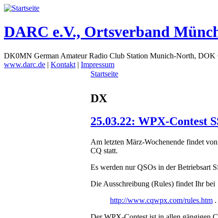
DARC e.V., Ortsverband Münc
DK0MN German Amateur Radio Club Station Munich-North, DOK
www.darc.de
|
Kontakt
|
Impressum
Startseite
DX
25.03.22: WPX-Contest 
Am letzten März-Wochenende findet von
CQ statt.
Es werden nur QSOs in der Betriebsart S
Die Ausschreibung (Rules) findet Ihr bei
http://www.cqwpx.com/rules.htm
.
Der WPX-Contest ist in allen gängigen 