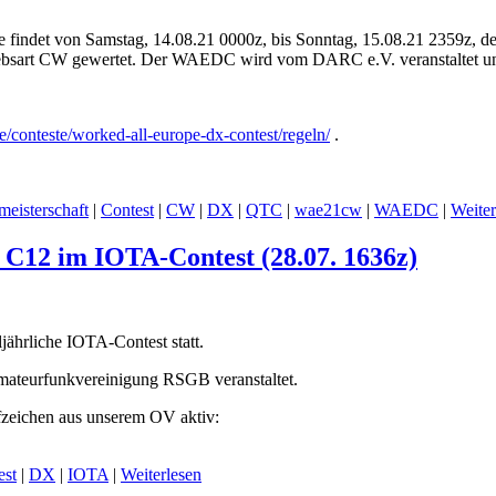
 findet von Samstag, 14.08.21 0000z, bis Sonntag, 15.08.21 2359z
triebsart CW gewertet. Der WAEDC wird vom DARC e.V. veranstaltet 
e/conteste/worked-all-europe-dx-contest/regeln/
.
meisterschaft
|
Contest
|
CW
|
DX
|
QTC
|
wae21cw
|
WAEDC
|
Weiter
 C12 im IOTA-Contest (28.07. 1636z)
jährliche IOTA-Contest statt.
Amateurfunkvereinigung RSGB veranstaltet.
zeichen aus unserem OV aktiv:
est
|
DX
|
IOTA
|
Weiterlesen