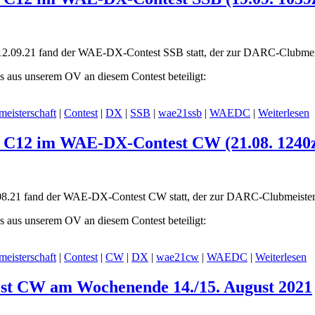
2.09.21 fand der WAE-DX-Contest SSB statt, der zur DARC-Clubmeis
 aus unserem OV an diesem Contest beteiligt:
meisterschaft
|
Contest
|
DX
|
SSB
|
wae21ssb
|
WAEDC
|
Weiterlesen
n C12 im WAE-DX-Contest CW (21.08. 1240z
8.21 fand der WAE-DX-Contest CW statt, der zur DARC-Clubmeisters
 aus unserem OV an diesem Contest beteiligt:
meisterschaft
|
Contest
|
CW
|
DX
|
wae21cw
|
WAEDC
|
Weiterlesen
st CW am Wochenende 14./15. August 2021