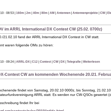
10 - 08:53 |
160m
|
2m
|
40m
|
80m
|
AM
|
Antennen
|
Antennenprojekte
|
CW
|
El
OV im ARRL International DX Contest CW (25.02. 0700z)
21.02.10 fand der ARRL International DX Contest in CW statt.
nnt waren folgende OMs zu hören:
10 - 09:24 |
ARRL-DX
|
C12
|
Contest
|
CW
|
DX
|
Telegrafie
|
Weiterlesen
DX-Contest CW am kommenden Wochenende 20./21. Februa
nende findet von Samstag, 20.02.10 0000z, bis Sonntag, 21.02.10 2
teurfunkvereinigung ARRL statt. Es werden nur CW-QSOs gewertet (der
sschreibung findet Ihr bei
rrl.org/contests/rules/2010/intldx.html
.