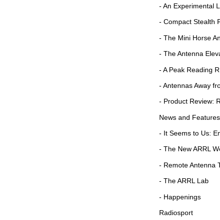
- An Experimental 
- Compact Stealth 
- The Mini Horse A
- The Antenna Eleva
- A Peak Reading 
- Antennas Away f
- Product Review: R
News and Features
- It Seems to Us:
- The New ARRL We
- Remote Antenna 
- The ARRL Lab
- Happenings
Radiosport