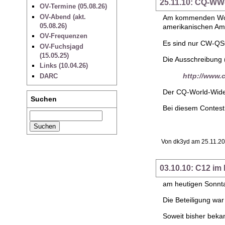
25.11.10: CQ-W
OV-Termine (05.08.26)
OV-Abend (akt.
Am kommenden Woch
05.08.26)
amerikanischen Amat
OV-Frequenzen
Es sind nur CW-QSO
OV-Fuchsjagd
(15.05.25)
Die Ausschreibung (
Links (10.04.26)
http://www
DARC
Der CQ-World-Wide-
Suchen
Bei diesem Contest
Von dk3yd am 25.11.20
03.10.10: C12 im
am heutigen Sonnta
Die Beteiligung war
Soweit bisher beka