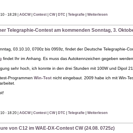
10 - 18:28 |
AGCW
|
Contest
|
CW
|
DTC
|
Telegrafie
|
Weiterlesen
cher Telegraphie-Contest am kommenden Sonntag, 3. Oktob
ag, 03.10.10, 0700z bis 0959z, findet der Deutsche Telegraphie-Con
g
findet Ihr im Anhang. Es muss das Autokennzeichen gegeben werden 
ligung sehr hoch, ich konnte in den drei Stunden mit 100W und Dipol 
ntest-Programmen
Win-Test
nicht eingebaut. 2009 habe ich mit Win-Te
rbeitet.
t!
10 - 18:20 |
AGCW
|
Contest
|
CW
|
DTC
|
Telegrafie
|
Weiterlesen
eure von C12 im WAE-DX-Contest CW (24.08. 0725z)