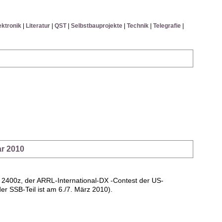
ektronik
|
Literatur
|
QST
|
Selbstbauprojekte
|
Technik
|
Telegrafie
|
r 2010
400z, der ARRL-International-DX -Contest der US-
 SSB-Teil ist am 6./7. März 2010).