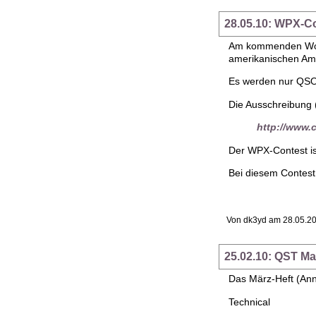
28.05.10: WPX-C
Am kommenden Woch
amerikanischen Amat
Es werden nur QSOs
Die Ausschreibung (
http://www
Der WPX-Contest is
Bei diesem Contest 
Von dk3yd am 28.05.20
25.02.10: QST M
Das März-Heft (Ann
Technical