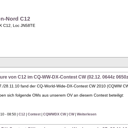
en-Nord C12
OK C12, Loc JN58TE
teure von C12 im CQ-WW-DX-Contest CW (02.12. 0644z 0650z
/28.11.10 fand der CQ-World-Wide-DX-Contest CW 2010 (CQWW CW)
ben sich folgende OMs aus unserem OV an diesem Contest beteiligt:
10 - 08:50 |
C12
|
Contest
|
CQWWDX CW
|
CW
|
Weiterlesen