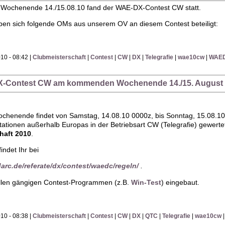
-Wochenende 14./15.08.10 fand der WAE-DX-Contest CW statt.
ben sich folgende OMs aus unserem OV an diesem Contest beteiligt:
10 - 08:42 |
Clubmeisterschaft
|
Contest
|
CW
|
DX
|
Telegrafie
|
wae10cw
|
WAE
DX-Contest CW am kommenden Wochenende 14./15. August
enende findet von Samstag, 14.08.10 0000z, bis Sonntag, 15.08.10
ationen außerhalb Europas in der Betriebsart CW (Telegrafie) gewer
haft 2010
.
indet Ihr bei
arc.de/referate/dx/contest/waedc/regeln/
.
llen gängigen Contest-Programmen (z.B.
Win-Test
) eingebaut.
10 - 08:38 |
Clubmeisterschaft
|
Contest
|
CW
|
DX
|
QTC
|
Telegrafie
|
wae10cw