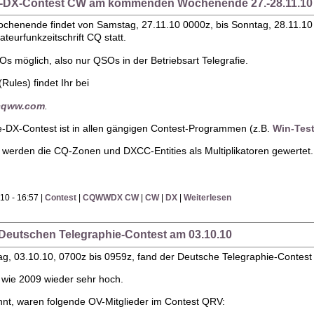
W-DX-Contest CW am kommenden Wochenende 27.-28.11.10
enende findet von Samstag, 27.11.10 0000z, bis Sonntag, 28.11.10
eurfunkzeitschrift CQ statt.
s möglich, also nur QSOs in der Betriebsart Telegrafie.
Rules) findet Ihr bei
.cqww.com
.
DX-Contest ist in allen gängigen Contest-Programmen (z.B.
Win-Tes
 werden die CQ-Zonen und DXCC-Entities als Multiplikatoren gewertet.
10 - 16:57 |
Contest
|
CQWWDX CW
|
CW
|
DX
|
Weiterlesen
 Deutschen Telegraphie-Contest am 03.10.10
g, 03.10.10, 0700z bis 0959z, fand der Deutsche Telegraphie-Contest
 wie 2009 wieder sehr hoch.
nnt, waren folgende OV-Mitglieder im Contest QRV: