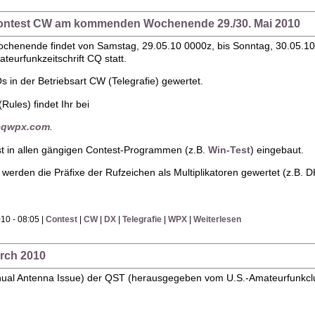
ontest CW am kommenden Wochenende 29./30. Mai 2010
enende findet von Samstag, 29.05.10 0000z, bis Sonntag, 30.05.1
eurfunkzeitschrift CQ statt.
 in der Betriebsart CW (Telegrafie) gewertet.
Rules) findet Ihr bei
.cqwpx.com
.
t in allen gängigen Contest-Programmen (z.B.
Win-Test
) eingebaut.
werden die Präfixe der Rufzeichen als Multiplikatoren gewertet (z.B.
10 - 08:05 |
Contest
|
CW
|
DX
|
Telegrafie
|
WPX
|
Weiterlesen
arch 2010
ual Antenna Issue) der QST (herausgegeben vom U.S.-Amateurfunkclub 