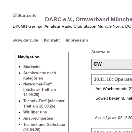
DARC e.V., Ortsverband Münch
DK0MN German Amateur Radio Club Station Munich-North, D
www.darc.de
|
Kontakt
|
Impressum
Startseite
Navigation
CW
Startseite
Archivsuche nach
Kategorien
30.11.10: Opera
Newcomer-Treff
Am Wochenende 27.
(nächster Treff am
14.09.26)
Soweit bekannt, ha
Technik-Treff (nächster
Treff am 28.09.26)
Wir über uns
Ansprechpartner
Von dk3yd am 02.12.20
Technik und Selbstbau
(08.04.26)