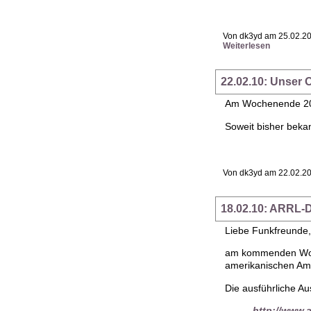
Von dk3yd am 25.02.20
Weiterlesen
22.02.10: Unser 
Am Wochenende 20./
Soweit bisher beka
Von dk3yd am 22.02.20
18.02.10: ARRL-
Liebe Funkfreunde,
am kommenden Woche
amerikanischen Ama
Die ausführliche Au
http://www.a