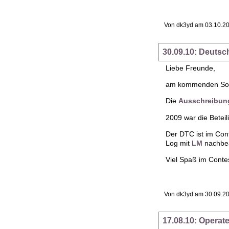
Von dk3yd am 03.10.20
30.09.10: Deuts
Liebe Freunde,
am kommenden Sonnt
Die
Ausschreibun
2009 war die Betei
Der DTC ist im Co
Log mit
LM
nachbea
Viel Spaß im Contes
Von dk3yd am 30.09.20
17.08.10: Operat