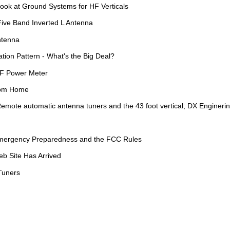
Look at Ground Systems for HF Verticals
Five Band Inverted L Antenna
ntenna
tion Pattern - What's the Big Deal?
RF Power Meter
rom Home
emote automatic antenna tuners and the 43 foot vertical; DX Enginerin
 Emergency Preparedness and the FCC Rules
b Site Has Arrived
Tuners